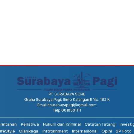
PT. SURABAYA SORE
Graha Surabaya Pagi, Simo Kalangan II No. 183 K
Email
hsurabayapagi@gmail.com
Telp 0818581111
erintahan
Peristiwa
Hukum dan Kriminal
Catatan Tatang
Investi
ifeStyle
OlahRaga
Infotainment
Internasional
Opini
SP Foto