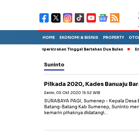
HOME
EKONOMI & BISNIS
PROPERTY
OTO
n Sebut TPA Diperkirakan Tinggal Bertahan Dua Bulan
Empat P
Suninto
Pilkada 2020, Kades Banuaju Bara
Senin, 05 Okt 2020 15:52 WIB
SURABAYA PAGI, Sumenep - Kepala Desa B
Batang-Batang Kab Sumenep, Suninto men
kemarin pihaknya didatangi…