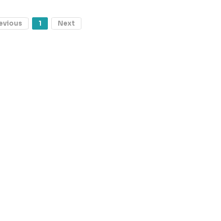
evious
1
Next