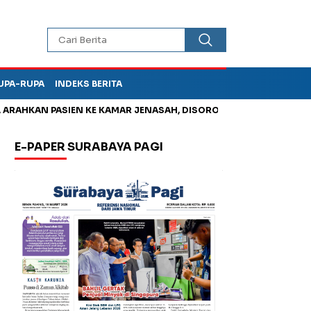
UPA-RUPA
INDEKS BERITA
HKAN PASIEN KE KAMAR JENASAH, DISOROT
Jadi Otak Mark Up
E-PAPER SURABAYA PAGI