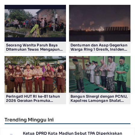
Seorang Wanita Paruh Baya
Dentuman dan Asap Gegerkan
Ditemukan Tewas Mengapung
Warga Ring 1 Gresik, Insiden
di Kolam Ikan Koi
Diduga Terjadi di Smelter PT
Smelting
Peringati HUT RI ke-81 tahun
Bangun Sinergi dengan PCNU,
2026 Gerakan Pramuka
Kapolres Lamongan Shalat
Kwartir Ranting Jabon, Gelar
Ashar Berjamaah Bersama
RALLY HIKING, Trophy bergilir
Pengurus
Camat Jabon
Trending Minggu Ini
Ketua DPRD Kota Madiun Sebut TPA Diperkirakan