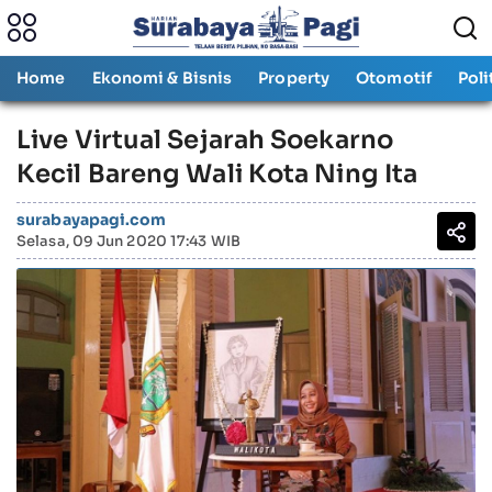
Home
Ekonomi & Bisnis
Property
Otomotif
Poli
Live Virtual Sejarah Soekarno
Kecil Bareng Wali Kota Ning Ita
surabayapagi.com
Selasa, 09 Jun 2020 17:43 WIB