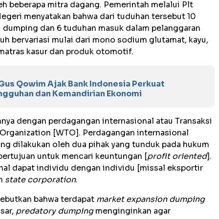
h beberapa mitra dagang. Pemerintah melalui Plt
Negeri menyatakan bahwa dari tuduhan tersebut 10
i dumping dan 6 tuduhan masuk dalam pelanggaran
uh bervariasi mulai dari mono sodium glutamat, kayu,
 matras kasur dan produk otomotif.
, Gus Qowim Ajak Bank Indonesia Perkuat
ngguhan dan Kemandirian Ekonomi
nnya dengan perdagangan internasional atau Transaksi
e Organization [WTO]. Perdagangan internasional
ng dilakukan oleh dua pihak yang tunduk pada hukum
ertujuan untuk mencari keuntungan [
profit oriented
].
al dapat individu dengan individu [missal eksportir
an
state corporation
.
ebutkan bahwa terdapat
market expansion dumping
sar,
predatory dumping
menginginkan agar