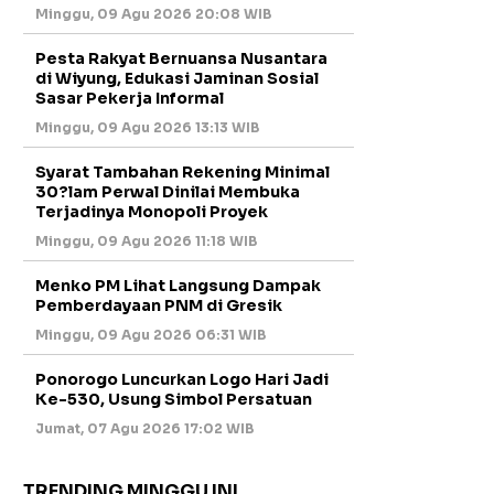
Minggu, 09 Agu 2026 20:08 WIB
Pesta Rakyat Bernuansa Nusantara
di Wiyung, Edukasi Jaminan Sosial
Sasar Pekerja Informal
Minggu, 09 Agu 2026 13:13 WIB
Syarat Tambahan Rekening Minimal
30?lam Perwal Dinilai Membuka
Terjadinya Monopoli Proyek
Minggu, 09 Agu 2026 11:18 WIB
Menko PM Lihat Langsung Dampak
Pemberdayaan PNM di Gresik
Minggu, 09 Agu 2026 06:31 WIB
Ponorogo Luncurkan Logo Hari Jadi
Ke-530, Usung Simbol Persatuan
Jumat, 07 Agu 2026 17:02 WIB
TRENDING MINGGU INI