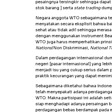
pesaingnya tersingkir sehingga dapa
stok barang ] serta
state trading
dumpi
Negara anggota WTO sebagaimana t
menyatakan secara eksplisit bahwa b
sehat atau tidak adil sehingga meras
dengan menggunakan instrument Bea 
WTO juga harus memperhatikan prinsip
Nations
/Non Diskriminasi
, National 
Dalam perdagangan internasional dum
negeri [pasar internasional] yang leb
menjadi isu yang cukup serius dalam p
praktik kecurangan yang dapat menim
Sebagaimana diketahui bahwa Indones
telah menyepakati adanya perdaganga
WTO. Makna partisipasi ini adalah set
siap menghadapi adanya persaingan ba
perdagangan bebas berdampak pada m