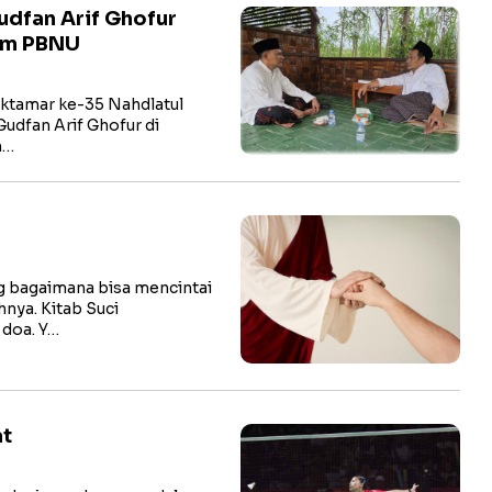
dfan Arif Ghofur
tum PBNU
ktamar ke-35 Nahdlatul
udfan Arif Ghofur di
m…
 bagaimana bisa mencintai
nya. Kitab Suci
 doa. Y…
at