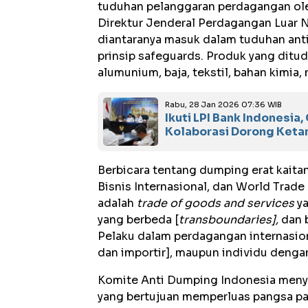
tuduhan pelanggaran perdagangan ole
Direktur Jenderal Perdagangan Luar 
diantaranya masuk dalam tuduhan ant
prinsip safeguards. Produk yang ditud
alumunium, baja, tekstil, bahan kimia,
Rabu, 28 Jan 2026 07:36 WIB
Ikuti LPI Bank Indonesia
Kolaborasi Dorong Keta
Berbicara tentang dumping erat kaita
Bisnis Internasional, dan World Trad
adalah
trade of goods
and services
ya
yang berbeda [
transboundaries],
dan b
Pelaku dalam perdagangan internasion
dan importir], maupun individu deng
Komite Anti Dumping Indonesia meny
yang bertujuan memperluas pangsa pa