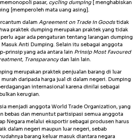
t memonopoli pasar,
cycling dumping
[ menghabiskan
ng [memperoleh mata uang asing].
ercantum dalam
Agreement on Trade in Goods
tidak
ahwa praktek dumping merupakan praktek yang tidak
a perlu agar ada pengaturan tentang larangan dumping
Masuk Anti Dumping. Selain itu sebagai anggota
-prinsip yang ada antara lain
Prinsip Most Favoured
Treatment, Transparancy
dan lain lain.
ping merupakan praktek penjualan barang di luar
ih murah daripada harga jual di dalam negeri. Dumping
erdagangan internasional karena dinilai sebagai
bulkan kerugian.
ia menjadi anggota World Trade Organization, yang
n bebas dan menuntut partisipasi semua anggota
iap Negara melalui eksportir sebagai produsen harus
ik dalam negeri maupun luar negeri, sebab
udahnya barang keluar masuk diantara negara