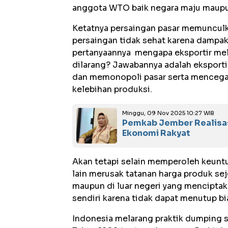
anggota WTO baik negara maju maup
Ketatnya persaingan pasar memunculk
persaingan tidak sehat karena dampakn
pertanyaannya mengapa eksportir mel
dilarang? Jawabannya adalah eksport
dan memonopoli pasar serta mencega
kelebihan produksi.
Minggu, 09 Nov 2025 10:27 WIB
Pemkab Jember Realisas
Ekonomi Rakyat
Akan tetapi selain memperoleh keuntu
lain merusak tatanan harga produk se
maupun di luar negeri yang menciptaka
sendiri karena tidak dapat menutup bi
Indonesia melarang praktik dumping