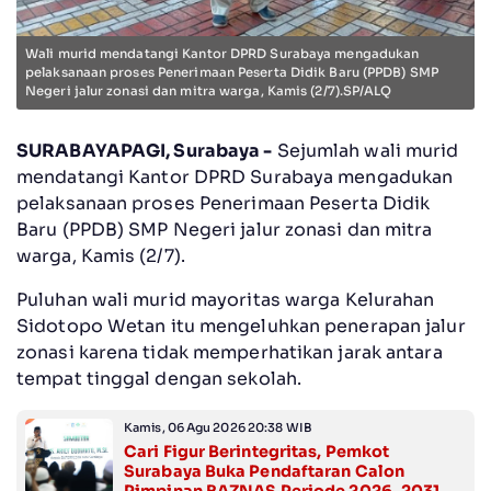
Wali murid mendatangi Kantor DPRD Surabaya mengadukan
pelaksanaan proses Penerimaan Peserta Didik Baru (PPDB) SMP
Negeri jalur zonasi dan mitra warga, Kamis (2/7).SP/ALQ
SURABAYAPAGI, Surabaya -
Sejumlah wali murid
mendatangi Kantor DPRD Surabaya mengadukan
pelaksanaan proses Penerimaan Peserta Didik
Baru (PPDB) SMP Negeri jalur zonasi dan mitra
warga, Kamis (2/7).
Puluhan wali murid mayoritas warga Kelurahan
Sidotopo Wetan itu mengeluhkan penerapan jalur
zonasi karena tidak memperhatikan jarak antara
tempat tinggal dengan sekolah.
Kamis, 06 Agu 2026 20:38 WIB
Cari Figur Berintegritas, Pemkot
Surabaya Buka Pendaftaran Calon
Pimpinan BAZNAS Periode 2026–2031