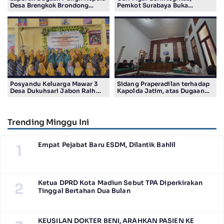
Desa Brengkok Brondong
Pemkot Surabaya Buka
Resmi Diterima Kejari
Pendaftaran Calon Pimpinan
Lamongan
BAZNAS Periode 2026–2031
Posyandu Keluarga Mawar 3
Sidang Praperadilan terhadap
Desa Dukuhsari Jabon Raih
Kapolda Jatim, atas Dugaan
Juara Harapan 1 Lomba
Salah Tahan Pimred Surabaya
Posyandu Berprestasi Tingkat
Pagi Raditya M. Khadaffi
Jawa Timur 2026
Trending Minggu Ini
Empat Pejabat Baru ESDM, Dilantik Bahlil
1
Ketua DPRD Kota Madiun Sebut TPA Diperkirakan
2
Tinggal Bertahan Dua Bulan
KEUSILAN DOKTER BENI, ARAHKAN PASIEN KE