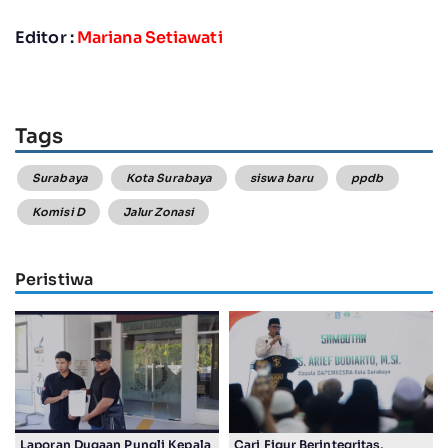
Editor :
Mariana Setiawati
Tags
Surabaya
Kota Surabaya
siswa baru
ppdb
Komisi D
Jalur Zonasi
Peristiwa
Laporan Dugaan Pungli Kepala
Cari Figur Berintegritas,