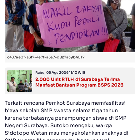
c487ae0f-a3f7-4e7f-a5a7-d827a39b4017
Rabu, 05 Agu 2026 11:10 WIB
2.000 Unit RTLH di Surabaya Terima
Manfaat Bantuan Program BSPS 2026
Terkait rencana Pemkot Surabaya memfasilitasi
biaya sekolah SMP swasta selama tiga tahun
karena terbatasnya penampungan siswa di SMP
Negeri Surabaya. Sutoko mengaku, warga
Sidotopo Wetan mau menyekolahkan anaknya di