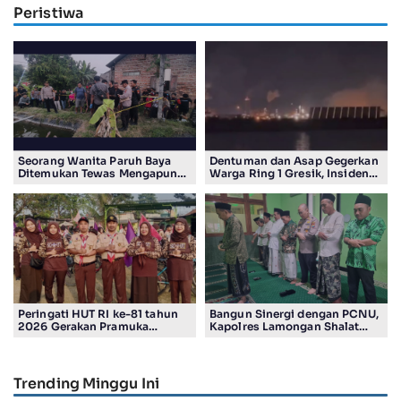
Peristiwa
Seorang Wanita Paruh Baya
Dentuman dan Asap Gegerkan
Ditemukan Tewas Mengapung
Warga Ring 1 Gresik, Insiden
di Kolam Ikan Koi
Diduga Terjadi di Smelter PT
Smelting
Peringati HUT RI ke-81 tahun
Bangun Sinergi dengan PCNU,
2026 Gerakan Pramuka
Kapolres Lamongan Shalat
Kwartir Ranting Jabon, Gelar
Ashar Berjamaah Bersama
RALLY HIKING, Trophy bergilir
Pengurus
Camat Jabon
Trending Minggu Ini