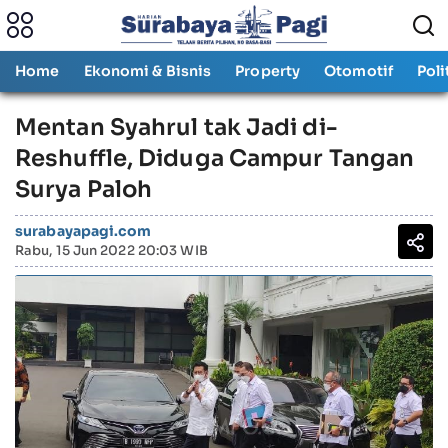
Home
Ekonomi & Bisnis
Property
Otomotif
Poli
Mentan Syahrul tak Jadi di-
Reshuffle, Diduga Campur Tangan
Surya Paloh
surabayapagi.com
Rabu, 15 Jun 2022 20:03 WIB