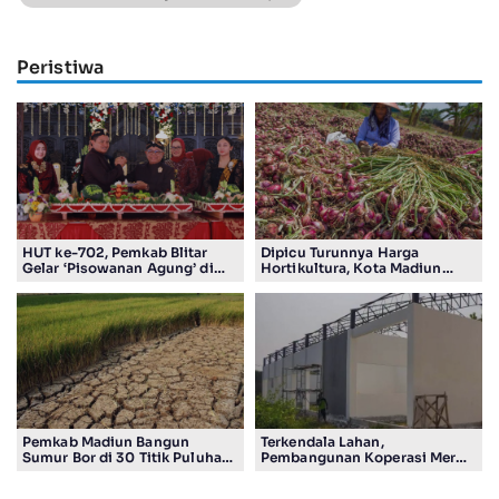
Peristiwa
HUT ke-702, Pemkab Blitar
Dipicu Turunnya Harga
Gelar ‘Pisowanan Agung’ di
Hortikultura, Kota Madiun
Pendopo Ronggo Hadi Negoro
Alami Deflasi 0,12 Persen
Pemkab Madiun Bangun
Terkendala Lahan,
Sumur Bor di 30 Titik Puluhan
Pembangunan Koperasi Merah
Desa Terancam Kekeringan
Putih di Madiun Baru Ada 4
Gerai