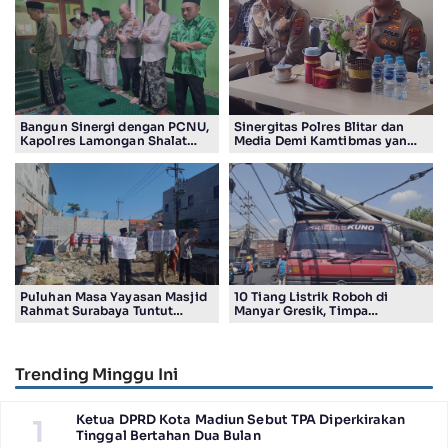
Bangun Sinergi dengan PCNU,
Sinergitas Polres Blitar dan
Kapolres Lamongan Shalat
Media Demi Kamtibmas yang
Ashar Berjamaah Bersama
Kondusif
Pengurus
Puluhan Masa Yayasan Masjid
10 Tiang Listrik Roboh di
Rahmat Surabaya Tuntut
Manyar Gresik, Timpa
Pengembalian Tanah Wakaf di
Kendaraan Proyek dan
Pandigiling
Lumpuhkan Lalu Lintas
Trending Minggu Ini
Ketua DPRD Kota Madiun Sebut TPA Diperkirakan
1
Tinggal Bertahan Dua Bulan