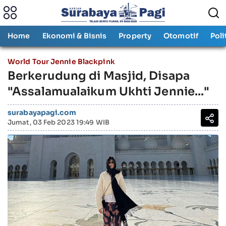
Home
Ekonomi & Bisnis
Property
Otomotif
Poli
World Tour Jennie Blackpink
Berkerudung di Masjid, Disapa
"Assalamualaikum Ukhti Jennie..."
surabayapagi.com
Jumat, 03 Feb 2023 19:49 WIB