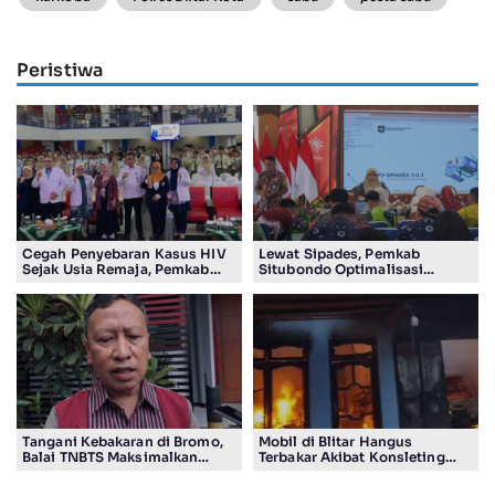
Peristiwa
Cegah Penyebaran Kasus HIV
Lewat Sipades, Pemkab
Sejak Usia Remaja, Pemkab
Situbondo Optimalisasi
Sidoarjo Gencarkan Edukasi
Pengelolaan Aset di 132 Desa
Pelajar
Tangani Kebakaran di Bromo,
Mobil di Blitar Hangus
Balai TNBTS Maksimalkan
Terbakar Akibat Konsleting
‘Drone Water Spray’
Listrik, Kerugian Capai Rp200
Juta Lebih