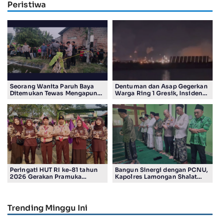
Peristiwa
Seorang Wanita Paruh Baya
Dentuman dan Asap Gegerkan
Ditemukan Tewas Mengapung
Warga Ring 1 Gresik, Insiden
di Kolam Ikan Koi
Diduga Terjadi di Smelter PT
Smelting
Peringati HUT RI ke-81 tahun
Bangun Sinergi dengan PCNU,
2026 Gerakan Pramuka
Kapolres Lamongan Shalat
Kwartir Ranting Jabon, Gelar
Ashar Berjamaah Bersama
RALLY HIKING, Trophy bergilir
Pengurus
Camat Jabon
Trending Minggu Ini