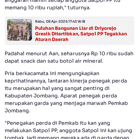
anggaran mamin setiap anggota Satpol PP itu
memang 10 ribu rupiah," tuturnya.
Rabu, 08 Apr 2026 17:43 WIB
Puluhan Bangunan Liar di Driyorejo
Gresik Ditertibkan, Satpol PP Tegakkan
Aturan Daerah
Padahal menurut Aan, seharusnya Rp 10 ribu sudah
dapat snack dan satu botol air mineral.
Pria berkacamata ini mengungkapkan
keprihatinannya, lantaran kinerja penegak perda
itu merupakan hal yang sangat penting di
Kabupaten Jombang. Aparat penegak perda
merupakan garda yang menjaga marwah Pemkab
Jombang.
"Penegakan perda di Pemkab itu kan yang
melakukan Satpol PP, anggota Satpol ini kan ujung
tombak, jadi memang mereka ada di garda depan,