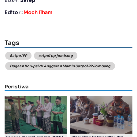
2024.
Sarep
Editor :
Moch Ilham
Tags
Satpol PP
satpol pp jombang
Dugaan Korupsi di Anggaran Mamin Satpol PP Jombang
Peristiwa