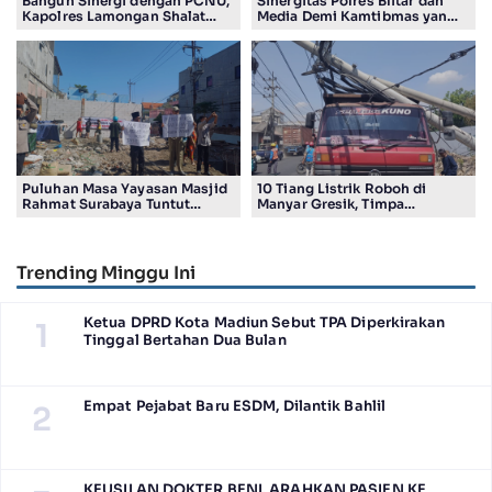
Bangun Sinergi dengan PCNU,
Sinergitas Polres Blitar dan
Kapolres Lamongan Shalat
Media Demi Kamtibmas yang
Ashar Berjamaah Bersama
Kondusif
Pengurus
Puluhan Masa Yayasan Masjid
10 Tiang Listrik Roboh di
Rahmat Surabaya Tuntut
Manyar Gresik, Timpa
Pengembalian Tanah Wakaf di
Kendaraan Proyek dan
Pandigiling
Lumpuhkan Lalu Lintas
Trending Minggu Ini
Ketua DPRD Kota Madiun Sebut TPA Diperkirakan
1
Tinggal Bertahan Dua Bulan
Empat Pejabat Baru ESDM, Dilantik Bahlil
2
KEUSILAN DOKTER BENI, ARAHKAN PASIEN KE