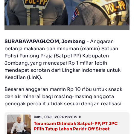
SURABAYAPAGI.COM, Jombang
- Anggaran
belanja makanan dan minuman (mamin) Satuan
Polisi Pamong Praja (Satpol PP) Kabupaten
Jombang, yang mencapai Rp 1 miliar lebih
mendapat sorotan dari Lingkar Indonesia untuk
Keadilan (LInK).
Besaran anggaran mamin Rp 10 ribu untuk snack
dan air mineral bagi masing-masing anggota
penegak perda itu tidak sesuai dengan realisasi.
Rabu, 08 Jul 2026 19:28 WIB
Terancam Ditindak Satpol-PP, PT JPC
Pilih Tutup Lahan Parkir Off Street ‎