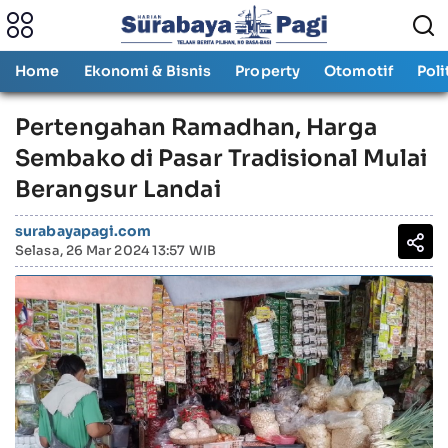
Home
Ekonomi & Bisnis
Property
Otomotif
Poli
Pertengahan Ramadhan, Harga
Sembako di Pasar Tradisional Mulai
Berangsur Landai
surabayapagi.com
Selasa, 26 Mar 2024 13:57 WIB