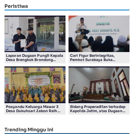
Peristiwa
Laporan Dugaan Pungli Kepala
Cari Figur Berintegritas,
Desa Brengkok Brondong
Pemkot Surabaya Buka
Resmi Diterima Kejari
Pendaftaran Calon Pimpinan
Lamongan
BAZNAS Periode 2026–2031
Posyandu Keluarga Mawar 3
Sidang Praperadilan terhadap
Desa Dukuhsari Jabon Raih
Kapolda Jatim, atas Dugaan
Juara Harapan 1 Lomba
Salah Tahan Pimred Surabaya
Posyandu Berprestasi Tingkat
Pagi Raditya M. Khadaffi
Jawa Timur 2026
Trending Minggu Ini