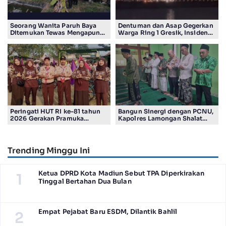
Seorang Wanita Paruh Baya
Dentuman dan Asap Gegerkan
Ditemukan Tewas Mengapung
Warga Ring 1 Gresik, Insiden
di Kolam Ikan Koi
Diduga Terjadi di Smelter PT
Smelting
Peringati HUT RI ke-81 tahun
Bangun Sinergi dengan PCNU,
2026 Gerakan Pramuka
Kapolres Lamongan Shalat
Kwartir Ranting Jabon, Gelar
Ashar Berjamaah Bersama
RALLY HIKING, Trophy bergilir
Pengurus
Camat Jabon
Trending Minggu Ini
Ketua DPRD Kota Madiun Sebut TPA Diperkirakan
1
Tinggal Bertahan Dua Bulan
Empat Pejabat Baru ESDM, Dilantik Bahlil
2