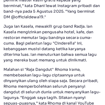
pemilik master kasih gratis kepada yang
berminat,” kata Dhani lewat Instagram pribadi dan
band-nya pada 5 Agustus 2025. “Yang berminat
DM @officialdewa19."
Juga Ian Kasela, mewakili grup band Radja. Ian
Kasela mengizinkan pengusaha hotel, kafe, dan
restoran memutar lagu bandnya secara cuma-
cuma. Bagi pelantun lagu "Cinderella" ini,
kebanggaan musisi datang ketika karyanya
diterima luas. Ian menuturkan bahwa semua lagu
yang mereka buat memang untuk dinikmati.
Malahan si "Raja Dangdut" Rhoma Irama,
membebaskan lagu-lagu ciptaannya untuk
dinyanyikan ulang oleh siapa saja. Secara pribadi,
Rhoma memperbolehkan seluruh penyanyi
dangdut di seluruh dunia untuk menyanyikan lagu-
lagunya. “Enggak saya tagih. Silakan nyanyi
sepuas-puasnya,” kata Rhoma di kanal YouTube