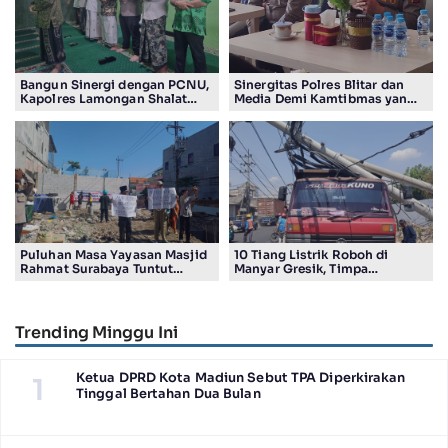
Bangun Sinergi dengan PCNU,
Sinergitas Polres Blitar dan
Kapolres Lamongan Shalat
Media Demi Kamtibmas yang
Ashar Berjamaah Bersama
Kondusif
Pengurus
Puluhan Masa Yayasan Masjid
10 Tiang Listrik Roboh di
Rahmat Surabaya Tuntut
Manyar Gresik, Timpa
Pengembalian Tanah Wakaf di
Kendaraan Proyek dan
Pandigiling
Lumpuhkan Lalu Lintas
Trending Minggu Ini
Ketua DPRD Kota Madiun Sebut TPA Diperkirakan
1
Tinggal Bertahan Dua Bulan