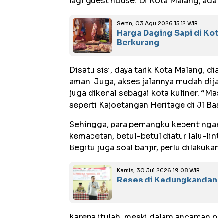
lagi guest house. Di Kota Malang, ada
Senin, 03 Agu 2026 15:12 WIB
Harga Daging Sapi di Ko
Berkurang
Disatu sisi, daya tarik Kota Malang, d
aman. Juga, akses jalannya mudah dija
juga dikenal sebagai kota kuliner. “M
seperti Kajoetangan Heritage di Jl Ba
Sehingga, para pemangku kepentingan 
kemacetan, betul-betul diatur lalu-l
Begitu juga soal banjir, perlu dilakuk
Kamis, 30 Jul 2026 19:08 WIB
Reses di Kedungkandang
Karena itulah, meski dalam ancaman po