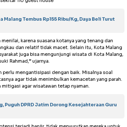
 sekitar 110 guest house
ta Malang Tembus Rp155 Ribu/Kg, Daya Beli Turut
ia menilai, karena suasana kotanya yang tenang dan
ngkau dan relatif tidak macet. Selain itu, Kota Malang
asyarakat juga bisa mengunjungi wisata di Kota Malang,
suki Rahmad,” ujarnya.
perlu mengantisipasi dengan baik. Misalnya soal
intasnya agar tidak menimbulkan kemacetan yang parah.
an mitigasi agar wisatawan tetap nyaman.
, Puguh DPRD Jatim Dorong Kesejahteraan Guru
tensi terjadi banjir, tidak menyurutkan mereka untuk