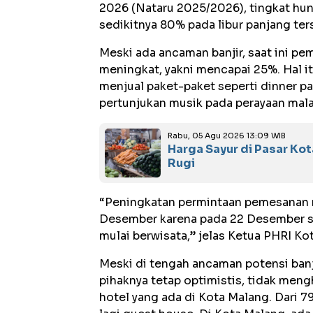
2026 (Nataru 2025/2026), tingkat hun
sedikitnya 80% pada libur panjang ter
Meski ada ancaman banjir, saat ini p
meningkat, yakni mencapai 25%. Hal it
menjual paket-paket seperti dinner p
pertunjukan musik pada perayaan mal
Rabu, 05 Agu 2026 13:09 WIB
Harga Sayur di Pasar Ko
Rugi
“Peningkatan permintaan pemesanan n
Desember karena pada 22 Desember s
mulai berwisata,” jelas Ketua PHRI Ko
Meski di tengah ancaman potensi ban
pihaknya tetap optimistis, tidak men
hotel yang ada di Kota Malang. Dari 