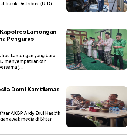
t Induk Distribusi (UID)
 Kapolres Lamongan
ma Pengurus
res Lamongan yang baru
hD menyempatkan diri
bersama j…
Media Demi Kamtibmas
litar AKBP Ardy Zuul Hasbih
ngan awak media di Blitar