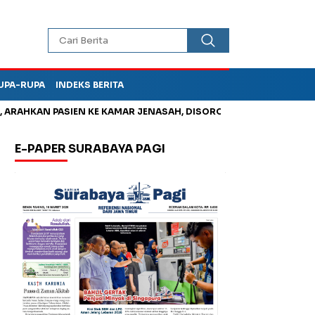
UPA-RUPA
INDEKS BERITA
N PASIEN KE KAMAR JENASAH, DISOROT
Jadi Otak Mark Up Tu
E-PAPER SURABAYA PAGI