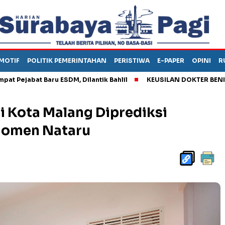
MOTIF
POLITIK PEMERINTAHAN
PERISTIWA
E-PAPER
OPINI
R
at Baru ESDM, Dilantik Bahlil
KEUSILAN DOKTER BENI, ARAHKA
i Kota Malang Diprediksi
Momen Nataru