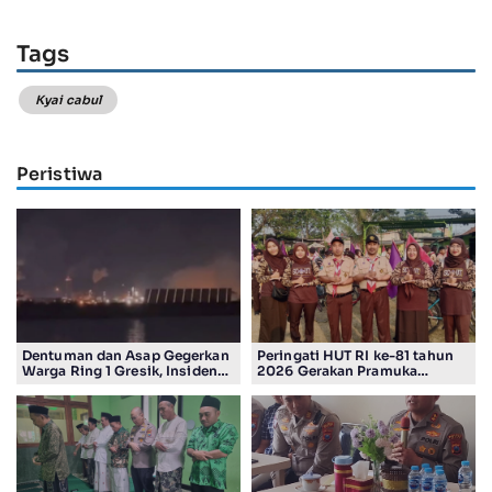
Tags
Kyai cabul
Peristiwa
Dentuman dan Asap Gegerkan
Peringati HUT RI ke-81 tahun
Warga Ring 1 Gresik, Insiden
2026 Gerakan Pramuka
Diduga Terjadi di Smelter PT
Kwartir Ranting Jabon, Gelar
Smelting
RALLY HIKING, Trophy bergilir
Camat Jabon