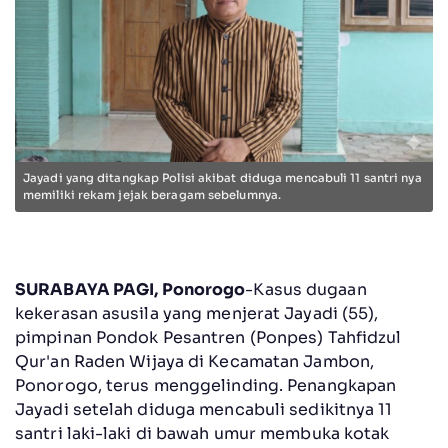
Jayadi yang ditangkap Polisi akibat diduga mencabuli 11 santri nya
memiliki rekam jejak beragam sebelumnya.
SURABAYA PAGI, Ponorogo
-Kasus dugaan
kekerasan asusila yang menjerat Jayadi (55),
pimpinan Pondok Pesantren (Ponpes) Tahfidzul
Qur'an Raden Wijaya di Kecamatan Jambon,
Ponorogo, terus menggelinding. Penangkapan
Jayadi setelah diduga mencabuli sedikitnya 11
santri laki-laki di bawah umur membuka kotak