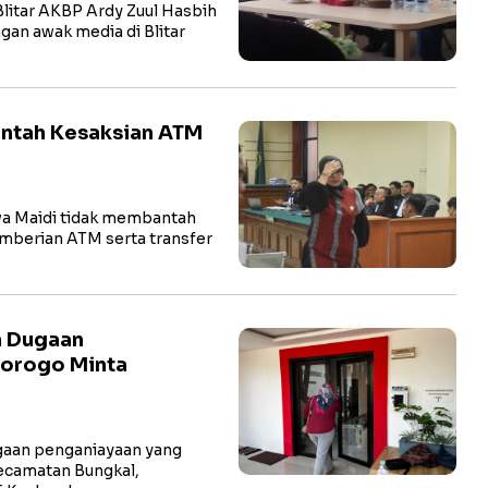
litar AKBP Ardy Zuul Hasbih
ngan awak media di Blitar
antah Kesaksian ATM
a Maidi tidak membantah
pemberian ATM serta transfer
n Dugaan
norogo Minta
aan penganiayaan yang
ecamatan Bungkal,