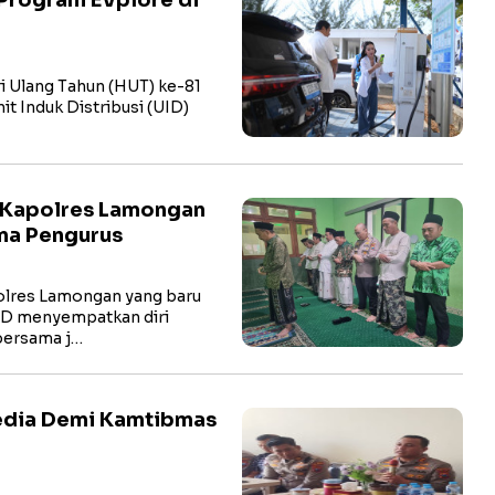
Program EVplore di
i Ulang Tahun (HUT) ke-81
t Induk Distribusi (UID)
 Kapolres Lamongan
ma Pengurus
res Lamongan yang baru
hD menyempatkan diri
bersama j…
Media Demi Kamtibmas