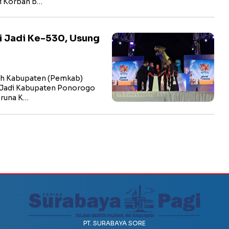
li Korban b…
i Jadi Ke-530, Usung
h Kabupaten (Pemkab)
 Jadi Kabupaten Ponorogo
Aruna K…
PT. SURABAYA SORE