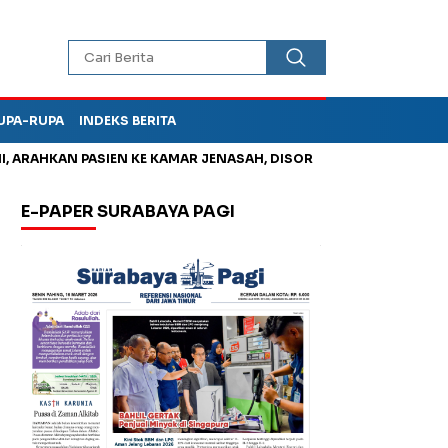
UPA-RUPA
INDEKS BERITA
AN PASIEN KE KAMAR JENASAH, DISOROT
Jadi Otak Mark Up Tu
E-PAPER SURABAYA PAGI