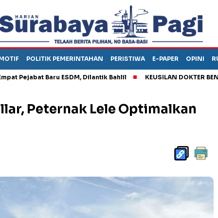
MOTIF
POLITIK PEMERINTAHAN
PERISTIWA
E-PAPER
OPINI
R
bat Baru ESDM, Dilantik Bahlil
KEUSILAN DOKTER BENI, ARAHK
llar, Peternak Lele Optimalkan