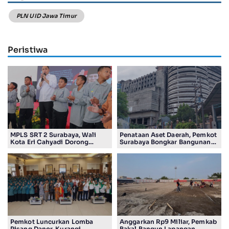
PLN UID Jawa Timur
Peristiwa
MPLS SRT 2 Surabaya, Wali
Penataan Aset Daerah, Pemkot
Kota Eri Cahyadi Dorong
Surabaya Bongkar Bangunan
Pelajar Jadi Pemimpin
Eks Kompleks Pasar Kedurus
Berkarakter
Pemkot Luncurkan Lomba
Anggarkan Rp9 Miliar, Pemkab
Pisang Danor, Kurangi
Bakal Bangun Lapangan