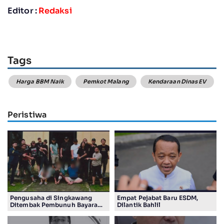
Editor :
Redaksi
Tags
Harga BBM Naik
Pemkot Malang
Kendaraan Dinas EV
Peristiwa
Pengusaha di Singkawang
Empat Pejabat Baru ESDM,
Ditembak Pembunuh Bayaran
Dilantik Bahlil
Suruhan Adiknya