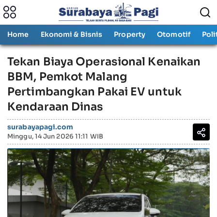
Home
Ekonomi & Bisnis
Property
Otomotif
Poli
Tekan Biaya Operasional Kenaikan
BBM, Pemkot Malang
Pertimbangkan Pakai EV untuk
Kendaraan Dinas
surabayapagi.com
Minggu, 14 Jun 2026 11:11 WIB