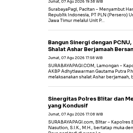
Jumat, 07 Agu 2026 19:38 WIB
SurabayaPagi, Pacitan – Menyambut Har
Republik Indonesia, PT PLN (Persero) Uni
Jawa Timur melalui Unit P…
Bangun Sinergi dengan PCNU,
Shalat Ashar Berjamaah Bersa
Jumat, 07 Agu 2026 17:58 WIB
SURABAYAPAGI.COM, Lamongan – Kapol
AKBP Adhytiawarman Gautama Putra P.
melaksanakan shalat Ashar berjamaah, 
Sinergitas Polres Blitar dan 
yang Kondusif
Jumat, 07 Agu 2026 17:08 WIB
SURABAYAPAGI.com, Blitar – Kapolres B
Nasution, S.I.K., M.H., bertatap muka de