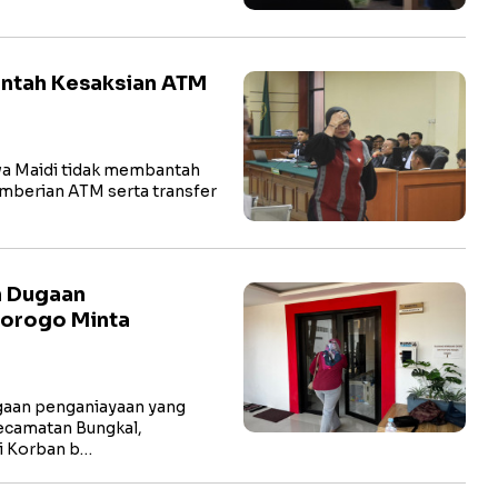
antah Kesaksian ATM
a Maidi tidak membantah
pemberian ATM serta transfer
n Dugaan
norogo Minta
aan penganiayaan yang
ecamatan Bungkal,
li Korban b…