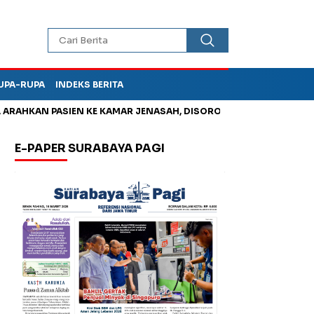
UPA-RUPA
INDEKS BERITA
KAN PASIEN KE KAMAR JENASAH, DISOROT
Jadi Otak Mark Up 
E-PAPER SURABAYA PAGI