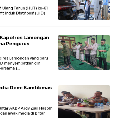
i Ulang Tahun (HUT) ke-81
t Induk Distribusi (UID)
 Kapolres Lamongan
ma Pengurus
res Lamongan yang baru
hD menyempatkan diri
bersama j…
Media Demi Kamtibmas
litar AKBP Ardy Zuul Hasbih
ngan awak media di Blitar