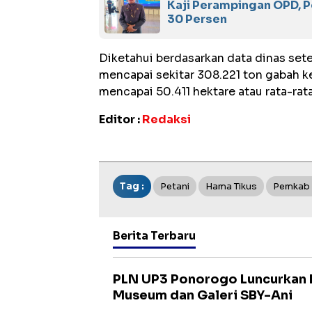
Kaji Perampingan OPD, 
30 Persen
Diketahui berdasarkan data dinas se
mencapai sekitar 308.221 ton gabah k
mencapai 50.411 hektare atau rata-rata
Editor :
Redaksi
Tag :
Petani
Hama Tikus
Pemkab
Berita Terbaru
PLN UP3 Ponorogo Luncurkan 
Museum dan Galeri SBY-Ani