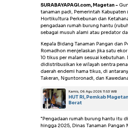
SURABAYAPAGI.com, Magetan -
Gun
tanaman padi, Pemerintah Kabupaten
Hortikultura Perkebunan dan Ketaha
pengadaan rumah burung hantu (rubu
sebagai musuh alami atau predator da
Kepala Bidang Tanaman Pangan dan 
Romadhon menjelaskan jika satu ekor 
10 tikus per malam sesuai kebutuhan. D
didistribusikan ke wilayah sentra pe
daerah endemi hama tikus, di antarany
Takeran, Nguntoronadi, dan Kawedana
Kamis, 06 Agu 2026 11:53 WIB
HUT RI, Pemkab Magetan 
Berat
"Pengadaan rumah burung hantu itu di
hingga 2025, Dinas Tanaman Pangan 