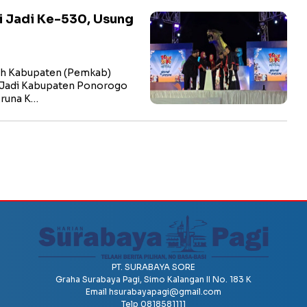
i Jadi Ke-530, Usung
h Kabupaten (Pemkab)
 Jadi Kabupaten Ponorogo
Aruna K…
PT. SURABAYA SORE
Graha Surabaya Pagi, Simo Kalangan II No. 183 K
Email
hsurabayapagi@gmail.com
Telp 0818581111