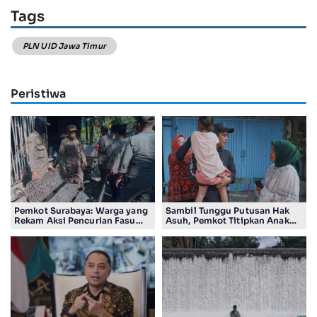
Tags
PLN UID Jawa Timur
Peristiwa
Pemkot Surabaya: Warga yang
Sambil Tunggu Putusan Hak
Rekam Aksi Pencurian Fasum
Asuh, Pemkot Titipkan Anak
Bakal Dapat Insentif Rp300
Pasutri Viral ke Rumah
Ribu
Aman Kota Surabaya