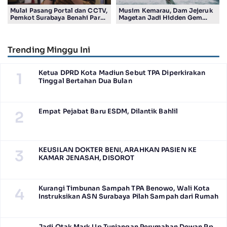
Mulai Pasang Portal dan CCTV,
Musim Kemarau, Dam Jejeruk
Pemkot Surabaya Benahi Parkir
Magetan Jadi Hidden Gem
Makam Keputih
Gratis Bernuansa Alam
Trending Minggu Ini
Ketua DPRD Kota Madiun Sebut TPA Diperkirakan
1
Tinggal Bertahan Dua Bulan
Empat Pejabat Baru ESDM, Dilantik Bahlil
2
KEUSILAN DOKTER BENI, ARAHKAN PASIEN KE
3
KAMAR JENASAH, DISOROT
Kurangi Timbunan Sampah TPA Benowo, Wali Kota
4
Instruksikan ASN Surabaya Pilah Sampah dari Rumah
Jadi Otak Mark Up Tunjangan Perumahan Dewan Rp