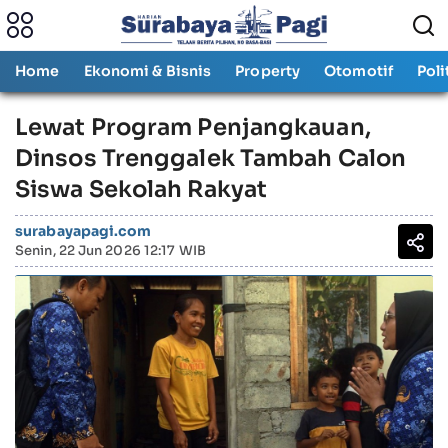
Home
Ekonomi & Bisnis
Property
Otomotif
Poli
Lewat Program Penjangkauan,
Dinsos Trenggalek Tambah Calon
Siswa Sekolah Rakyat
surabayapagi.com
Senin, 22 Jun 2026 12:17 WIB