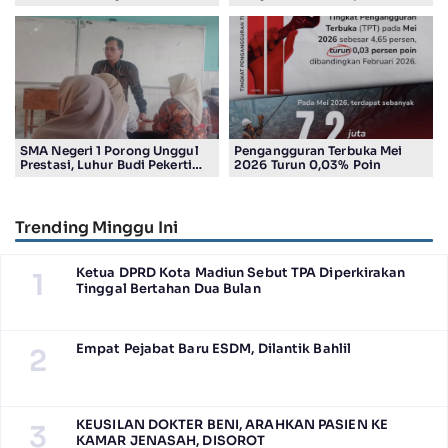
Pengembalian Tanah Wakaf di
Kendaraan Proyek dan
Pandigiling
Lumpuhkan Lalu Lintas
SMA Negeri 1 Porong Unggul
Pengangguran Terbuka Mei
Prestasi, Luhur Budi Pekerti
2026 Turun 0,03% Poin
Undang Wali Murid dalam
Sosialisasi Program Sekolah
Trending Minggu Ini
Ketua DPRD Kota Madiun Sebut TPA Diperkirakan
1
Tinggal Bertahan Dua Bulan
Empat Pejabat Baru ESDM, Dilantik Bahlil
2
KEUSILAN DOKTER BENI, ARAHKAN PASIEN KE
3
KAMAR JENASAH, DISOROT