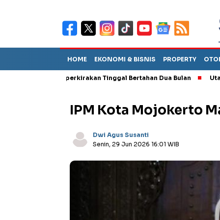
HOME
EKONOMI & BISNIS
PROPERTY
OTO
ut TPA Diperkirakan Tinggal Bertahan Dua Bulan
Utang Piutan
IPM Kota Mojokerto Ma
Dwi Agus Susanti
Senin, 29 Jun 2026 16:01 WIB