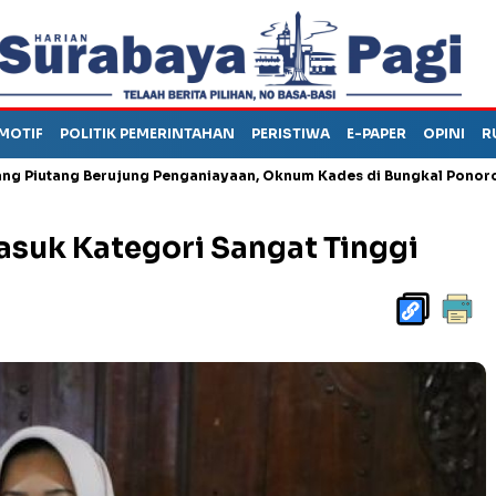
MOTIF
POLITIK PEMERINTAHAN
PERISTIWA
E-PAPER
OPINI
R
g Berujung Penganiayaan, Oknum Kades di Bungkal Ponorogo Ini Dip
suk Kategori Sangat Tinggi