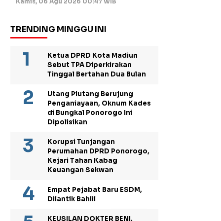
Kamis, 06 Agu 2026 00:47 WIB
TRENDING MINGGU INI
Ketua DPRD Kota Madiun
Sebut TPA Diperkirakan
Tinggal Bertahan Dua Bulan
Utang Piutang Berujung
Penganiayaan, Oknum Kades
di Bungkal Ponorogo Ini
Dipolisikan
Korupsi Tunjangan
Perumahan DPRD Ponorogo,
Kejari Tahan Kabag
Keuangan Sekwan
Empat Pejabat Baru ESDM,
Dilantik Bahlil
KEUSILAN DOKTER BENI,