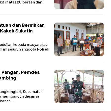
kit di atas 20 persen dari
tuan dan Bersihkan
 Kakek Sukatin
edulian kepada masyarakat
ali ini seluruh anggota Polsek
n Pangan, Pemdes
Kambing
ngkringturi, Kecamatan
ha membangun desanya
ahanan …