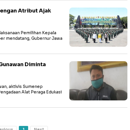
engan Atribut Ajak
aksanaan Pemilihan Kepala
ber mendatang, Gubernur Jawa
l Gunawan Diminta
an, aktivis Sumenep
engadaan Alat Peraga Edukasi
evious
1
Next