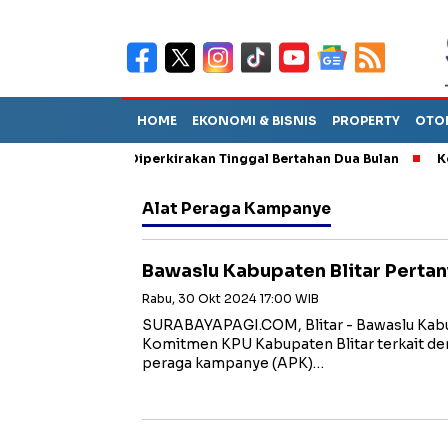
HOME
EKONOMI & BISNIS
PROPERTY
OTO
 Sebut TPA Diperkirakan Tinggal Bertahan Dua Bulan
Korupsi 
Alat Peraga Kampanye
Bawaslu Kabupaten Blitar Pert
Rabu, 30 Okt 2024 17:00 WIB
SURABAYAPAGI.COM, Blitar - Bawaslu Kabu
Komitmen KPU Kabupaten Blitar terkait den
peraga kampanye (APK)…