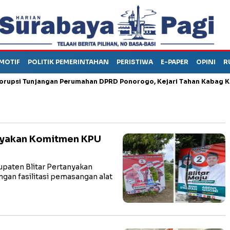
MOTIF
POLITIK PEMERINTAHAN
PERISTIWA
E-PAPER
OPINI
R
Tunjangan Perumahan DPRD Ponorogo, Kejari Tahan Kabag Keuang
anyakan Komitmen KPU
paten Blitar Pertanyakan
gan fasilitasi pemasangan alat