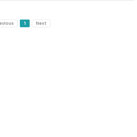
evious
1
Next