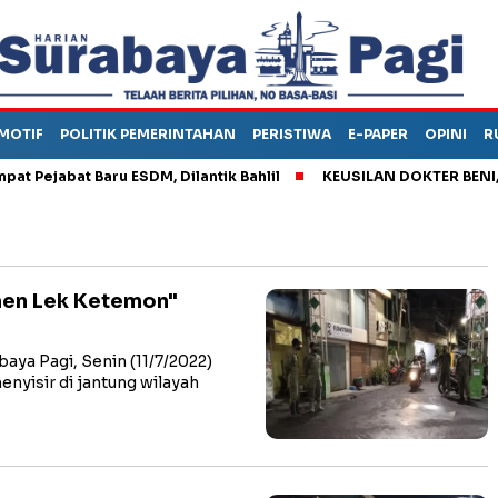
MOTIF
POLITIK PEMERINTAHAN
PERISTIWA
E-PAPER
OPINI
R
ejabat Baru ESDM, Dilantik Bahlil
KEUSILAN DOKTER BENI, AR
laen Lek Ketemon"
a Pagi, Senin (11/7/2022)
yisir di jantung wilayah