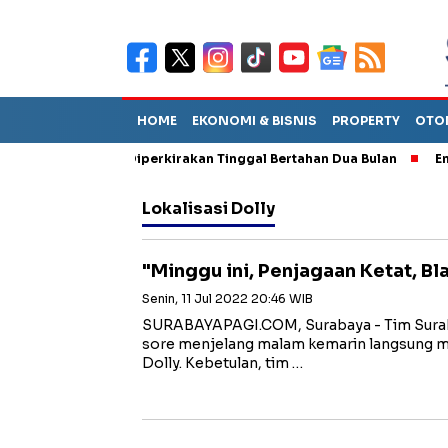
HOME
EKONOMI & BISNIS
PROPERTY
OTO
un Sebut TPA Diperkirakan Tinggal Bertahan Dua Bulan
Empat P
Lokalisasi Dolly
"Minggu ini, Penjagaan Ketat, B
Senin, 11 Jul 2022 20:46 WIB
SURABAYAPAGI.COM, Surabaya - Tim Surabay
sore menjelang malam kemarin langsung men
Dolly. Kebetulan, tim …