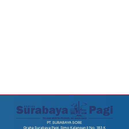
PT. SURABAYA SORE
Graha Surabaya Pagi, Simo Kalangan II No. 183 K