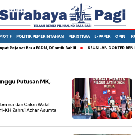
MOTIF
POLITIK PEMERINTAHAN
PERISTIWA
E-PAPER
OPINI
R
abat Baru ESDM, Dilantik Bahlil
KEUSILAN DOKTER BENI, ARAH
Tunggu Putusan MK,
ernur dan Calon Wakil
ini-KH Zahrul Azhar Asumta