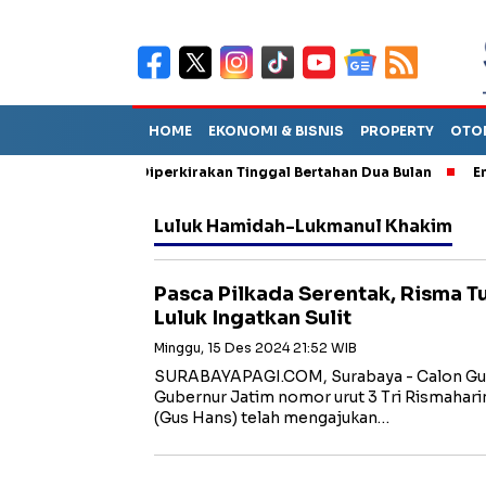
HOME
EKONOMI & BISNIS
PROPERTY
OTO
 Sebut TPA Diperkirakan Tinggal Bertahan Dua Bulan
Empat Pej
Luluk Hamidah-Lukmanul Khakim
Pasca Pilkada Serentak, Risma 
Luluk Ingatkan Sulit
Minggu, 15 Des 2024 21:52 WIB
SURABAYAPAGI.COM, Surabaya - Calon Gub
Gubernur Jatim nomor urut 3 Tri Rismahar
(Gus Hans) telah mengajukan…