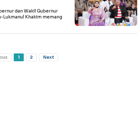
ernur dan Wakil Gubernur
dah-Lukmanul Khakim memang
ous
1
2
Next