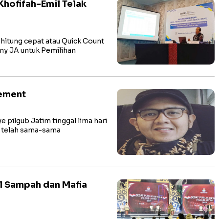
Khofifah-Emil Telak
hitung cepat atau Quick Count
nny JA untuk Pemilihan
tement
ilgub Jatim tinggal lima hari
ub telah sama-sama
l Sampah dan Mafia