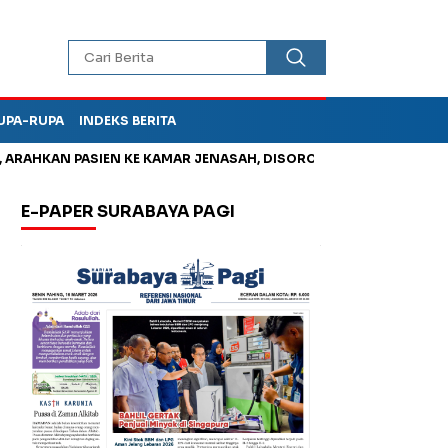
UPA-RUPA
INDEKS BERITA
HKAN PASIEN KE KAMAR JENASAH, DISOROT
Jadi Otak Mark Up
E-PAPER SURABAYA PAGI