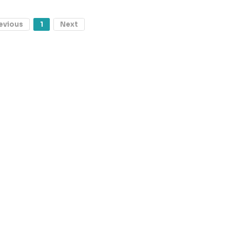
evious
1
Next