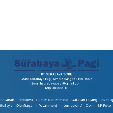
PT. SURABAYA SORE
Graha Surabaya Pagi, Simo Kalangan II No. 183 K
Email
hsurabayapagi@gmail.com
Telp 0818581111
erintahan
Peristiwa
Hukum dan Kriminal
Catatan Tatang
Investi
ifeStyle
OlahRaga
Infotainment
Internasional
Opini
SP Foto