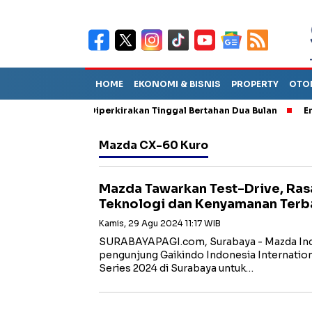
HOME
EKONOMI & BISNIS
PROPERTY
OTO
un Sebut TPA Diperkirakan Tinggal Bertahan Dua Bulan
Empat P
Mazda CX-60 Kuro
Mazda Tawarkan Test-Drive, Ra
Teknologi dan Kenyamanan Terb
Kamis, 29 Agu 2024 11:17 WIB
SURABAYAPAGI.com, Surabaya - Mazda In
pengunjung Gaikindo Indonesia Internatio
Series 2024 di Surabaya untuk…