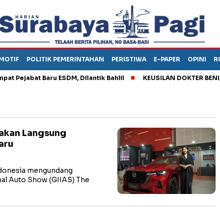
MOTIF
POLITIK PEMERINTAHAN
PERISTIWA
E-PAPER
OPINI
R
ejabat Baru ESDM, Dilantik Bahlil
KEUSILAN DOKTER BENI, ARA
sakan Langsung
aru
donesia mengundang
nal Auto Show (GIIAS) The