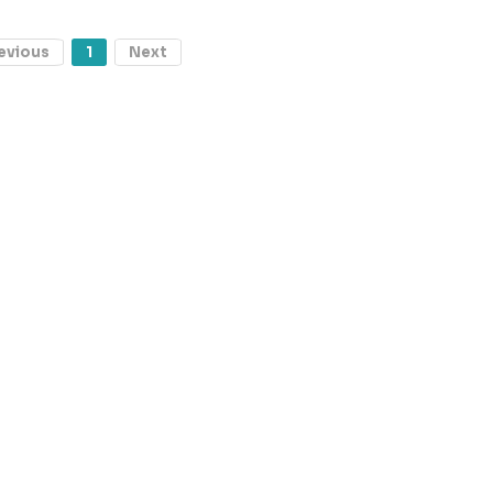
evious
1
Next