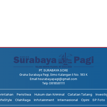
PT. SURABAYA SORE
Graha Surabaya Pagi, Simo Kalangan II No. 183 K
Email
hsurabayapagi@gmail.com
Telp 0818581111
erintahan
Peristiwa
Hukum dan Kriminal
Catatan Tatang
Investi
ifeStyle
OlahRaga
Infotainment
Internasional
Opini
SP Foto