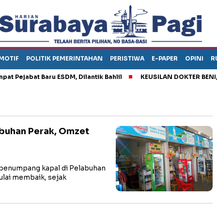
MOTIF
POLITIK PEMERINTAHAN
PERISTIWA
E-PAPER
OPINI
R
ejabat Baru ESDM, Dilantik Bahlil
KEUSILAN DOKTER BENI, ARA
buhan Perak, Omzet
penumpang kapal di Pelabuhan
ulai membaik, sejak