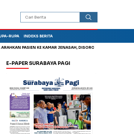
UPA-RUPA
INDEKS BERITA
HKAN PASIEN KE KAMAR JENASAH, DISOROT
Jadi Otak Mark Up
E-PAPER SURABAYA PAGI