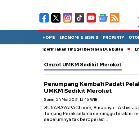
HOME
EKONOMI & BISNIS
PROPERTY
OTO
un Sebut TPA Diperkirakan Tinggal Bertahan Dua Bulan
Empat P
Omzet UMKM Sedikit Meroket
Penumpang Kembali Padati Pela
UMKM Sedikit Meroket
Senin, 24 Mei 2021 13:45 WIB
SURABAYAPAGI.com, Surabaya - Aktivitas 
Tanjung Perak selama seminggu terakhir m
sebelumnya tak beroperasi…