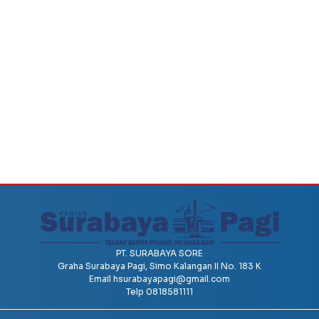
PT. SURABAYA SORE
Graha Surabaya Pagi, Simo Kalangan II No. 183 K
Email
hsurabayapagi@gmail.com
Telp 0818581111