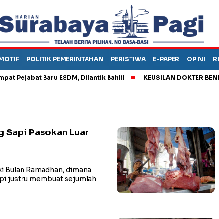
MOTIF
POLITIK PEMERINTAHAN
PERISTIWA
E-PAPER
OPINI
R
ejabat Baru ESDM, Dilantik Bahlil
KEUSILAN DOKTER BENI, ARA
g Sapi Pasokan Luar
 Bulan Ramadhan, dimana
pi justru membuat sejumlah