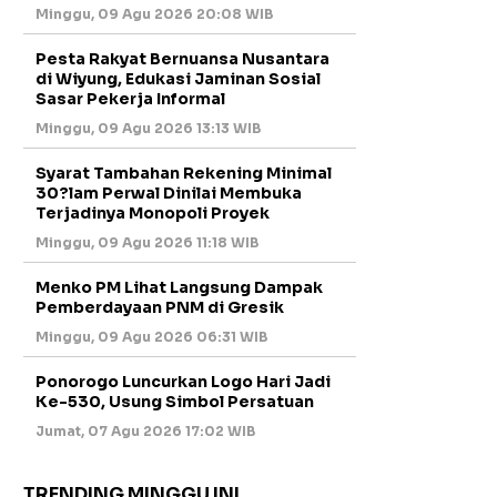
Minggu, 09 Agu 2026 20:08 WIB
Pesta Rakyat Bernuansa Nusantara
di Wiyung, Edukasi Jaminan Sosial
Sasar Pekerja Informal
Minggu, 09 Agu 2026 13:13 WIB
Syarat Tambahan Rekening Minimal
30?lam Perwal Dinilai Membuka
Terjadinya Monopoli Proyek
Minggu, 09 Agu 2026 11:18 WIB
Menko PM Lihat Langsung Dampak
Pemberdayaan PNM di Gresik
Minggu, 09 Agu 2026 06:31 WIB
Ponorogo Luncurkan Logo Hari Jadi
Ke-530, Usung Simbol Persatuan
Jumat, 07 Agu 2026 17:02 WIB
TRENDING MINGGU INI