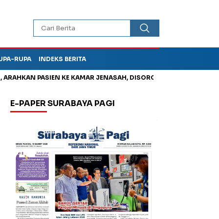
UPA-RUPA
INDEKS BERITA
HKAN PASIEN KE KAMAR JENASAH, DISOROT
Jadi Otak Mark Up
E-PAPER SURABAYA PAGI