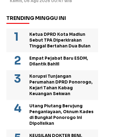
Kamis, 06 Agu 2026 00:47 WIB
TRENDING MINGGU INI
Ketua DPRD Kota Madiun
Sebut TPA Diperkirakan
Tinggal Bertahan Dua Bulan
Empat Pejabat Baru ESDM,
Dilantik Bahlil
Korupsi Tunjangan
Perumahan DPRD Ponorogo,
Kejari Tahan Kabag
Keuangan Sekwan
Utang Piutang Berujung
Penganiayaan, Oknum Kades
di Bungkal Ponorogo Ini
Dipolisikan
KEUSILAN DOKTER BENI,