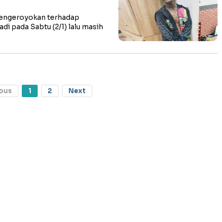
engeroyokan terhadap
di pada Sabtu (2/1) lalu masih
ous
1
2
Next