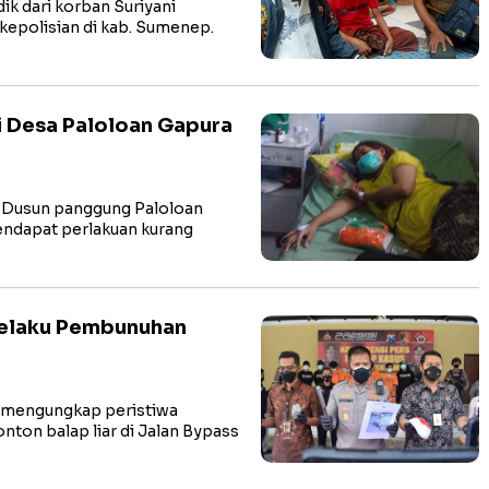
k dari korban Suriyani
epolisian di kab. Sumenep.
 Desa Paloloan Gapura
, Dusun panggung Paloloan
dapat perlakuan kurang
Pelaku Pembunuhan
l mengungkap peristiwa
on balap liar di Jalan Bypass