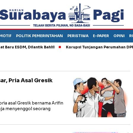
MOTIF
POLITIK PEMERINTAHAN
PERISTIWA
E-PAPER
OPINI
R
ESDM, Dilantik Bahlil
Korupsi Tunjangan Perumahan DPRD Pon
r, Pria Asal Gresik
a asal Gresik bernama Arifin
gaja menyenggol seorang