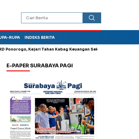
UPA-RUPA
INDEKS BERITA
orogo, Kejari Tahan Kabag Keuangan Sekwan
Utang Piutang B
E-PAPER SURABAYA PAGI