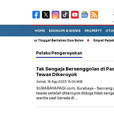
HOME
EKONOMI & BISNIS
PROPERTY
OTO
A Diperkirakan Tinggal Bertahan Dua Bulan
Empat Pejabat Baru 
Pelaku Pengeroyokan
Tak Sengaja Bersenggolan di Pasa
Tewas Dikeroyok
Jumat, 18 Agu 2023 15:04 WIB
SURABAYAPAGI.com, Surabaya - Seorang pri
tewas setelah dikeroyok diduga tidak sen
wanita saat berada di …