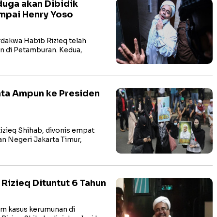
duga akan Dibidik
ampai Henry Yoso
dakwa Habib Rizieq telah
an di Petamburan. Kedua,
inta Ampun ke Presiden
ieq Shihab, divonis empat
an Negeri Jakarta Timur,
Rizieq Dituntut 6 Tahun
m kasus kerumunan di