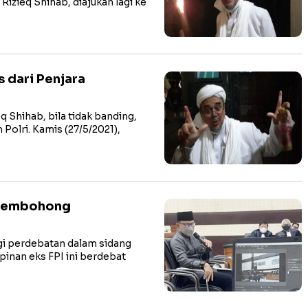
zieq Shihab, diajukan lagi ke
s dari Penjara
Shihab, bila tidak banding,
 Polri. Kamis (27/5/2021),
q Pembohong
i perdebatan dalam sidang
pinan eks FPI ini berdebat