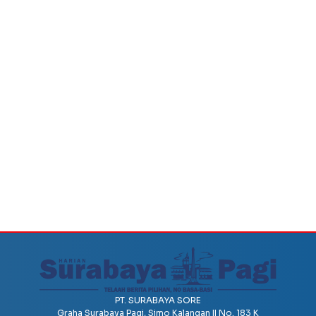
PT. SURABAYA SORE
Graha Surabaya Pagi, Simo Kalangan II No. 183 K