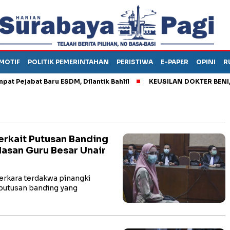
MOTIF
POLITIK PEMERINTAHAN
PERISTIWA
E-PAPER
OPINI
R
jabat Baru ESDM, Dilantik Bahlil
KEUSILAN DOKTER BENI, ARAH
erkait Putusan Banding
lasan Guru Besar Unair
rkara terdakwa pinangki
putusan banding yang