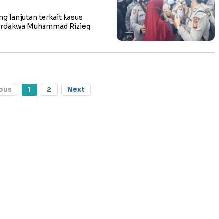
 lanjutan terkait kasus
terdakwa Muhammad Rizieq
ous
1
2
Next