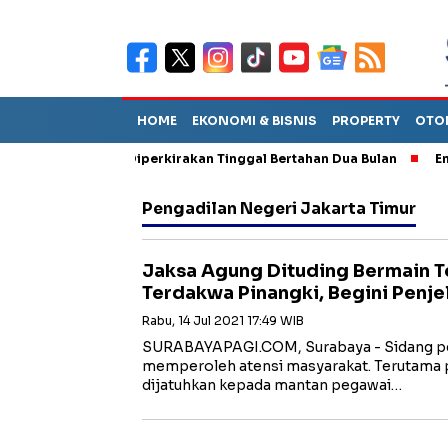
HOME
EKONOMI & BISNIS
PROPERTY
OTO
 Sebut TPA Diperkirakan Tinggal Bertahan Dua Bulan
Empat Pe
Pengadilan Negeri Jakarta Timur
Jaksa Agung Dituding Bermain T
Terdakwa Pinangki, Begini Penje
Rabu, 14 Jul 2021 17:49 WIB
SURABAYAPAGI.COM, Surabaya - Sidang pe
memperoleh atensi masyarakat. Terutama 
dijatuhkan kepada mantan pegawai…