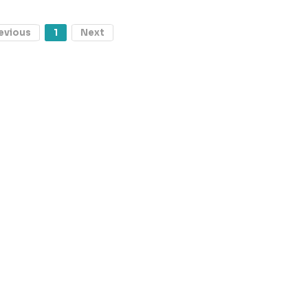
evious
1
Next