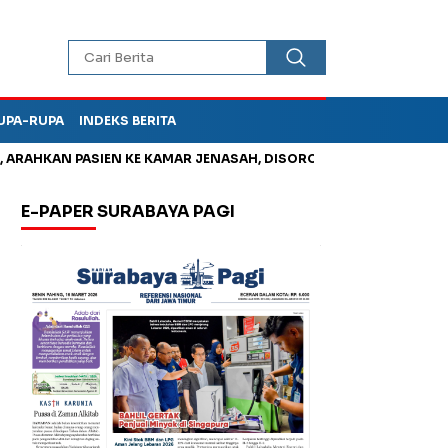
UPA-RUPA
INDEKS BERITA
HKAN PASIEN KE KAMAR JENASAH, DISOROT
Jadi Otak Mark Up
E-PAPER SURABAYA PAGI