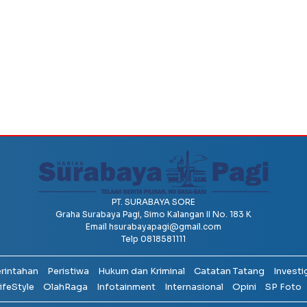
PT. SURABAYA SORE
Graha Surabaya Pagi, Simo Kalangan II No. 183 K
Email
hsurabayapagi@gmail.com
Telp 0818581111
erintahan
Peristiwa
Hukum dan Kriminal
Catatan Tatang
Investi
ifeStyle
OlahRaga
Infotainment
Internasional
Opini
SP Foto