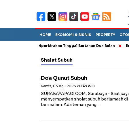
HOME
EKONOMI & BISNIS
PROPERTY
OTO
un Sebut TPA Diperkirakan Tinggal Bertahan Dua Bulan
Empat P
Shalat Subuh
Doa Qunut Subuh
Kamis, 03 Agu 2023 20:48 WIB
SURABAYAPAGI.COM, Surabaya - Saat saya a
menyempatkan sholat subuh berjamaah di 
bermalam. Ada teman yang…