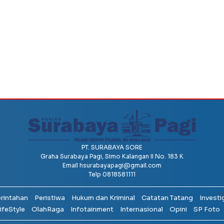
PT. SURABAYA SORE
Graha Surabaya Pagi, Simo Kalangan II No. 183 K
Email
hsurabayapagi@gmail.com
Telp 0818581111
erintahan
Peristiwa
Hukum dan Kriminal
Catatan Tatang
Investi
ifeStyle
OlahRaga
Infotainment
Internasional
Opini
SP Foto