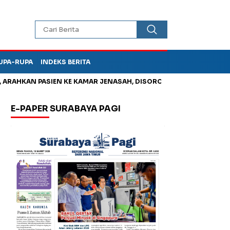
UPA-RUPA
INDEKS BERITA
HKAN PASIEN KE KAMAR JENASAH, DISOROT
Jadi Otak Mark Up
E-PAPER SURABAYA PAGI