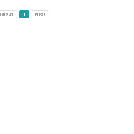
evious
1
Next