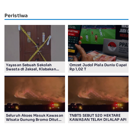
Peristiwa
Yayasan Sebuah Sekolah
Omzet Judol Piala Dunia Capai
Swasta di Jaksel, Klabakan
Rp 1,02 T
Dituding Simpan Senpi
Seluruh Akses Masuk Kawasan
TNBTS SEBUT 520 HEKTARE
Wisata Gunung Bromo Ditutup
KAWASAN TELAH DILALAP API
Total