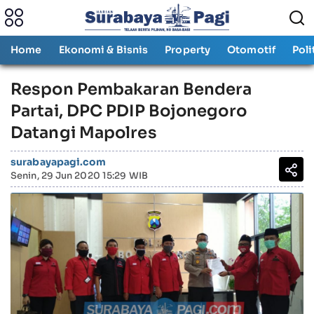
Home
Ekonomi & Bisnis
Property
Otomotif
Poli
Respon Pembakaran Bendera
Partai, DPC PDIP Bojonegoro
Datangi Mapolres
surabayapagi.com
Senin, 29 Jun 2020 15:29 WIB