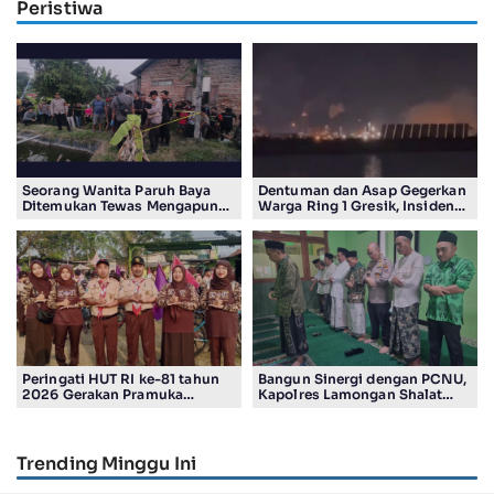
Peristiwa
Seorang Wanita Paruh Baya
Dentuman dan Asap Gegerkan
Ditemukan Tewas Mengapung
Warga Ring 1 Gresik, Insiden
di Kolam Ikan Koi
Diduga Terjadi di Smelter PT
Smelting
Peringati HUT RI ke-81 tahun
Bangun Sinergi dengan PCNU,
2026 Gerakan Pramuka
Kapolres Lamongan Shalat
Kwartir Ranting Jabon, Gelar
Ashar Berjamaah Bersama
RALLY HIKING, Trophy bergilir
Pengurus
Camat Jabon
Trending Minggu Ini