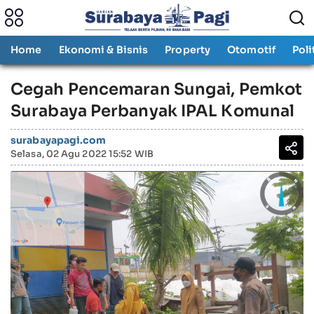
Home
Ekonomi & Bisnis
Property
Otomotif
Poli
Cegah Pencemaran Sungai, Pemkot
Surabaya Perbanyak IPAL Komunal
surabayapagi.com
Selasa, 02 Agu 2022 15:52 WIB