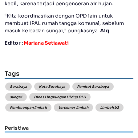
kecil, karena terjadi pengenceran air hujan.
“Kita koordinasikan dengan OPD lain untuk
membuat IPAL rumah tangga komunal, sebelum
masuk ke badan sungai,” pungkasnya.
Alq
Editor :
Mariana Setiawati
Tags
Surabaya
Kota Surabaya
Pemkot Surabaya
sungai
Dinas Lingkungan Hidup DLH
Pembuangan limbah
tercemar limbah
Limbah b3
Peristiwa