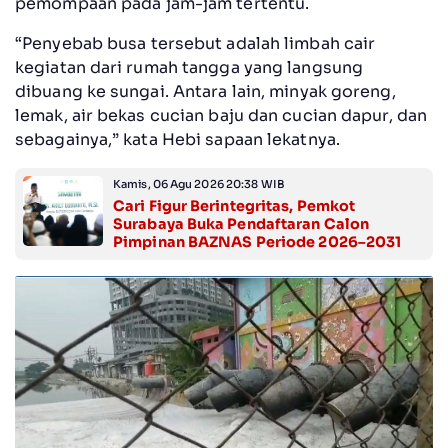
pemompaan pada jam-jam tertentu.
“Penyebab busa tersebut adalah limbah cair
kegiatan dari rumah tangga yang langsung
dibuang ke sungai. Antara lain, minyak goreng,
lemak, air bekas cucian baju dan cucian dapur, dan
sebagainya,” kata Hebi sapaan lekatnya.
Kamis, 06 Agu 2026 20:38 WIB
Cari Figur Berintegritas, Pemkot
Surabaya Buka Pendaftaran Calon
Pimpinan BAZNAS Periode 2026–2031