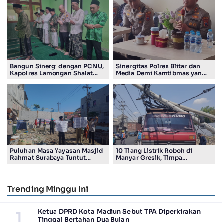
Bangun Sinergi dengan PCNU,
Sinergitas Polres Blitar dan
Kapolres Lamongan Shalat
Media Demi Kamtibmas yang
Ashar Berjamaah Bersama
Kondusif
Pengurus
Puluhan Masa Yayasan Masjid
10 Tiang Listrik Roboh di
Rahmat Surabaya Tuntut
Manyar Gresik, Timpa
Pengembalian Tanah Wakaf di
Kendaraan Proyek dan
Pandigiling
Lumpuhkan Lalu Lintas
Trending Minggu Ini
Ketua DPRD Kota Madiun Sebut TPA Diperkirakan
1
Tinggal Bertahan Dua Bulan