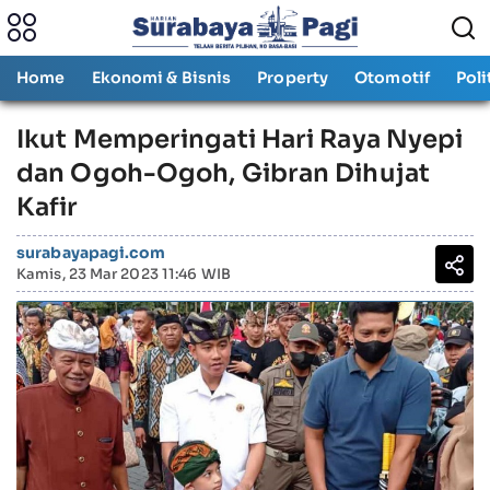
Home
Ekonomi & Bisnis
Property
Otomotif
Poli
Ikut Memperingati Hari Raya Nyepi
dan Ogoh-Ogoh, Gibran Dihujat
Kafir
surabayapagi.com
Kamis, 23 Mar 2023 11:46 WIB