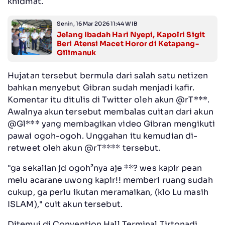
khidmat.
Senin, 16 Mar 2026 11:44 WIB
Jelang Ibadah Hari Nyepi, Kapolri Sigit
Beri Atensi Macet Horor di Ketapang-
Gilimanuk
Hujatan tersebut bermula dari salah satu netizen
bahkan menyebut Gibran sudah menjadi kafir.
Komentar itu ditulis di Twitter oleh akun @rT***.
Awalnya akun tersebut membalas cuitan dari akun
@Gl*** yang membagikan video Gibran mengikuti
pawai ogoh-ogoh. Unggahan itu kemudian di-
retweet oleh akun @rT**** tersebut.
"ga sekalian jd ogoh²nya aje **? wes kapir pean
melu acarane uwong kapir!! memberi ruang sudah
cukup, ga perlu ikutan meramaikan, (klo Lu masih
ISLAM)," cuit akun tersebut.
Ditemui di Convention Hall Terminal Tirtonadi,