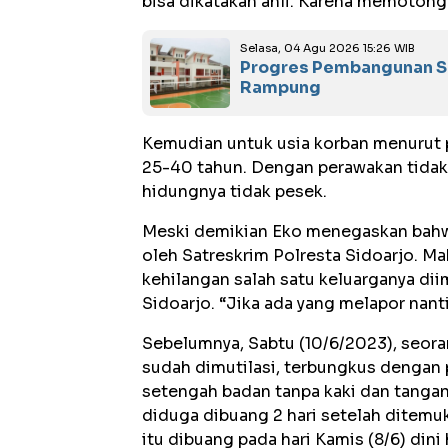
bisa dikatakan ahli. Karena memotong 
Selasa, 04 Agu 2026 15:26 WIB
Progres Pembangunan Se
Rampung
Kemudian untuk usia korban menurut pe
25-40 tahun. Dengan perawakan tidak
hidungnya tidak pesek.
Meski demikian Eko menegaskan bahw
oleh Satreskrim Polresta Sidoarjo. Ma
kehilangan salah satu keluarganya d
Sidoarjo. “Jika ada yang melapor nant
Sebelumnya, Sabtu (10/6/2023), seor
sudah dimutilasi, terbungkus dengan 
setengah badan tanpa kaki dan tangan
diduga dibuang 2 hari setelah ditemu
itu dibuang pada hari Kamis (8/6) dini