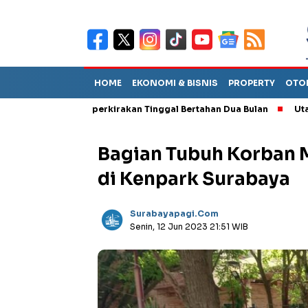
HOME
EKONOMI & BISNIS
PROPERTY
OTO
ebut TPA Diperkirakan Tinggal Bertahan Dua Bulan
Utang Piut
Bagian Tubuh Korban M
di Kenpark Surabaya
Surabayapagi.com
Senin, 12 Jun 2023 21:51 WIB