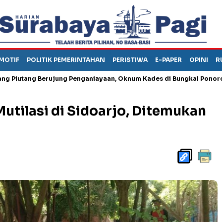
MOTIF
POLITIK PEMERINTAHAN
PERISTIWA
E-PAPER
OPINI
R
ang Berujung Penganiayaan, Oknum Kades di Bungkal Ponorogo Ini D
utilasi di Sidoarjo, Ditemukan