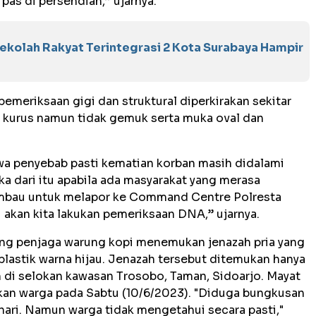
pas di persendian,” ujarnya.
kolah Rakyat Terintegrasi 2 Kota Surabaya Hampir
meriksaan gigi dan struktural diperkirakan sekitar
 kurus namun tidak gemuk serta muka oval dan
a penyebab pasti kematian korban masih didalami
ka dari itu apabila ada masyarakat yang merasa
iimbau untuk melapor ke Command Centre Polresta
i akan kita lakukan pemeriksaan DNA,” ujarnya.
ang penjaga warung kopi menemukan jenazah pria yang
plastik warna hijau. Jenazah tersebut ditemukan hanya
 di selokan kawasan Trosobo, Taman, Sidoarjo. Mayat
kan warga pada Sabtu (10/6/2023). "Diduga bungkusan
 hari. Namun warga tidak mengetahui secara pasti,"