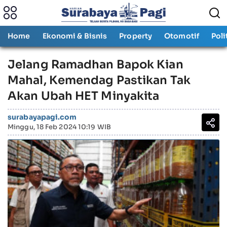
Home
Ekonomi & Bisnis
Property
Otomotif
Poli
Jelang Ramadhan Bapok Kian
Mahal, Kemendag Pastikan Tak
Akan Ubah HET Minyakita
surabayapagi.com
Minggu, 18 Feb 2024 10:19 WIB