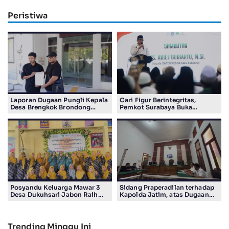
Peristiwa
Laporan Dugaan Pungli Kepala
Cari Figur Berintegritas,
Desa Brengkok Brondong
Pemkot Surabaya Buka
Resmi Diterima Kejari
Pendaftaran Calon Pimpinan
Lamongan
BAZNAS Periode 2026–2031
Posyandu Keluarga Mawar 3
Sidang Praperadilan terhadap
Desa Dukuhsari Jabon Raih
Kapolda Jatim, atas Dugaan
Juara Harapan 1 Lomba
Salah Tahan Pimred Surabaya
Posyandu Berprestasi Tingkat
Pagi Raditya M. Khadaffi
Jawa Timur 2026
Trending Minggu Ini