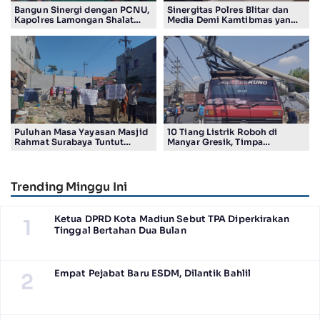
Bangun Sinergi dengan PCNU,
Sinergitas Polres Blitar dan
Kapolres Lamongan Shalat
Media Demi Kamtibmas yang
Ashar Berjamaah Bersama
Kondusif
Pengurus
Puluhan Masa Yayasan Masjid
10 Tiang Listrik Roboh di
Rahmat Surabaya Tuntut
Manyar Gresik, Timpa
Pengembalian Tanah Wakaf di
Kendaraan Proyek dan
Pandigiling
Lumpuhkan Lalu Lintas
Trending Minggu Ini
Ketua DPRD Kota Madiun Sebut TPA Diperkirakan
1
Tinggal Bertahan Dua Bulan
Empat Pejabat Baru ESDM, Dilantik Bahlil
2