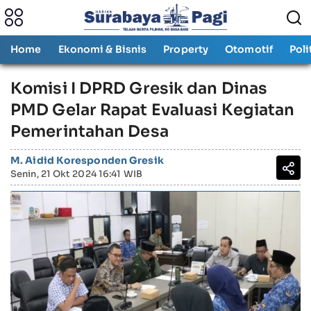
Home
Ekonomi & Bisnis
Property
Otomotif
Poli
Komisi I DPRD Gresik dan Dinas
PMD Gelar Rapat Evaluasi Kegiatan
Pemerintahan Desa
M. Aidid Koresponden Gresik
Senin, 21 Okt 2024 16:41 WIB