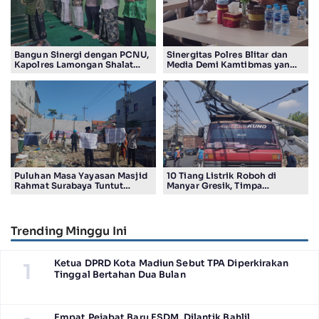
Bangun Sinergi dengan PCNU,
Sinergitas Polres Blitar dan
Kapolres Lamongan Shalat
Media Demi Kamtibmas yang
Ashar Berjamaah Bersama
Kondusif
Pengurus
Puluhan Masa Yayasan Masjid
10 Tiang Listrik Roboh di
Rahmat Surabaya Tuntut
Manyar Gresik, Timpa
Pengembalian Tanah Wakaf di
Kendaraan Proyek dan
Pandigiling
Lumpuhkan Lalu Lintas
Trending Minggu Ini
Ketua DPRD Kota Madiun Sebut TPA Diperkirakan
1
Tinggal Bertahan Dua Bulan
Empat Pejabat Baru ESDM, Dilantik Bahlil