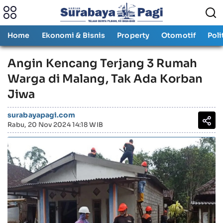
Home
Ekonomi & Bisnis
Property
Otomotif
Poli
Angin Kencang Terjang 3 Rumah
Warga di Malang, Tak Ada Korban
Jiwa
surabayapagi.com
Rabu, 20 Nov 2024 14:18 WIB