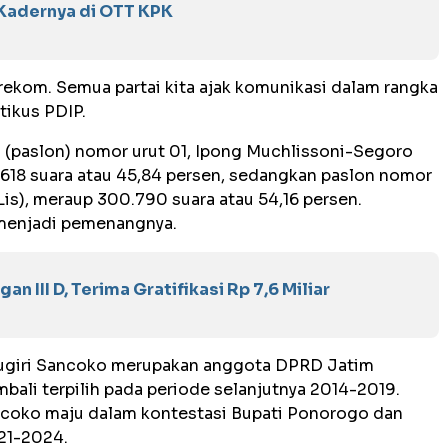
 Kadernya di OTT KPK
ekom. Semua partai kita ajak komunikasi dalam rangka
ikus PDIP.
on (paslon) nomor urut 01, Ipong Muchlissoni-Segoro
18 suara atau 45,84 persen, sedangkan paslon nomor
Lis), meraup 300.790 suara atau 54,16 persen.
 menjadi pemenangnya.
n III D, Terima Gratifikasi Rp 7,6 Miliar
ugiri Sancoko merupakan anggota DPRD Jatim
ali terpilih pada periode selanjutnya 2014-2019.
ncoko maju dalam kontestasi Bupati Ponorogo dan
21-2024.