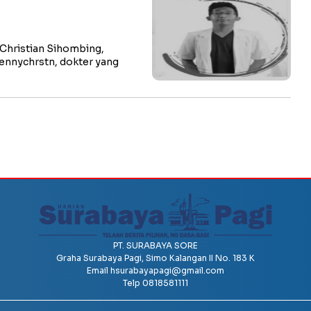
Christian Sihombing,
bennychrstn, dokter yang
PT. SURABAYA SORE
Graha Surabaya Pagi, Simo Kalangan II No. 183 K
Email
hsurabayapagi@gmail.com
Telp 0818581111