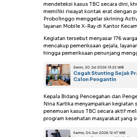
mendeteksi kasus TBC secara dini, k
memiliki riwayat kontak erat dengan 
Probolinggo menggelar skrining Activ
layanan Mobile X-Ray di Kantor Kecam
Kegiatan tersebut menyasar 176 warg
mencakup pemeriksaan gejala, layanan
hingga pemeriksaan penunjang menggu
Senin, 20 Jul 2026 13:22 WIB
Cegah Stunting Sejak Pr
Calon Pengantin
Kepala Bidang Pencegahan dan Pengen
Nina Kartika menyampaikan kegiatan s
penemuan kasus TBC secara aktif mela
program kesehatan masyarakat yang su
Kamis, 04 Jun 2026 12:47 WIB