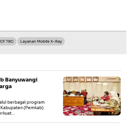
ACF TBC
Layanan Mobile X-Ray
ab Banyuwangi
arga
lui berbagai program
h Kabupaten (Pemkab)
erkuat…