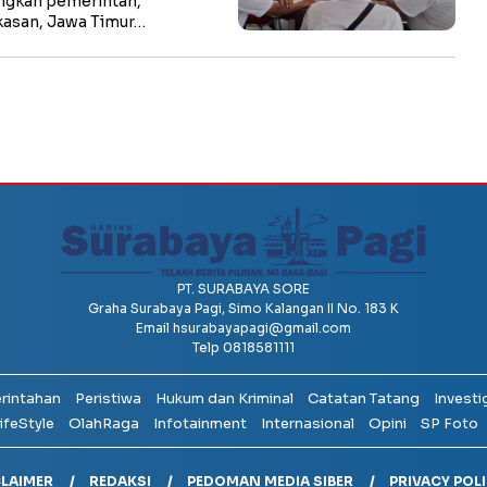
ngkan pemerintah,
asan, Jawa Timur…
PT. SURABAYA SORE
Graha Surabaya Pagi, Simo Kalangan II No. 183 K
Email
hsurabayapagi@gmail.com
Telp 0818581111
erintahan
Peristiwa
Hukum dan Kriminal
Catatan Tatang
Investi
ifeStyle
OlahRaga
Infotainment
Internasional
Opini
SP Foto
CLAIMER
REDAKSI
PEDOMAN MEDIA SIBER
PRIVACY POL