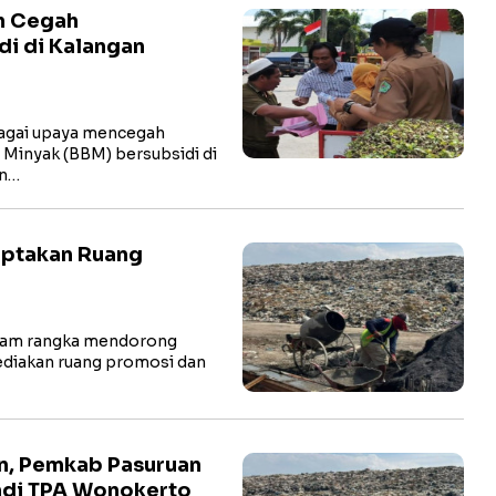
n Cegah
i di Kalangan
gai upaya mencegah
Minyak (BBM) bersubsidi di
en…
Ciptakan Ruang
lam rangka mendorong
diakan ruang promosi dan
n, Pemkab Pasuruan
ndi TPA Wonokerto