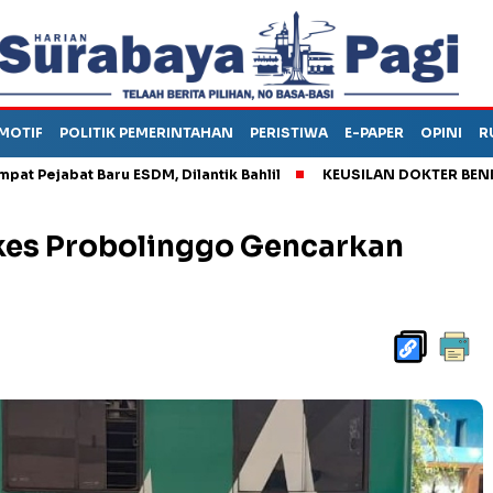
MOTIF
POLITIK PEMERINTAHAN
PERISTIWA
E-PAPER
OPINI
R
bat Baru ESDM, Dilantik Bahlil
KEUSILAN DOKTER BENI, ARAHK
nkes Probolinggo Gencarkan