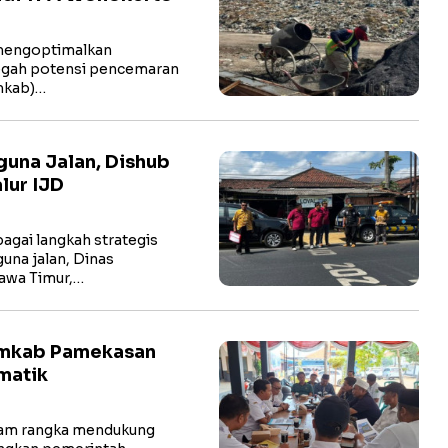
mengoptimalkan
cegah potensi pencemaran
mkab)…
una Jalan, Dishub
lur IJD
gai langkah strategis
na jalan, Dinas
awa Timur,…
emkab Pamekasan
matik
am rangka mendukung