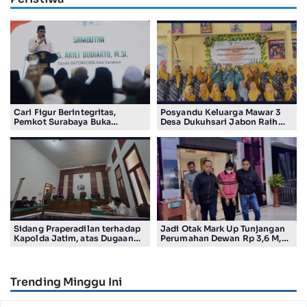
Cari Figur Berintegritas,
Posyandu Keluarga Mawar 3
Pemkot Surabaya Buka
Desa Dukuhsari Jabon Raih
Pendaftaran Calon Pimpinan
Juara Harapan 1 Lomba
BAZNAS Periode 2026–2031
Posyandu Berprestasi Tingkat
Jawa Timur 2026
Sidang Praperadilan terhadap
Jadi Otak Mark Up Tunjangan
Kapolda Jatim, atas Dugaan
Perumahan Dewan Rp 3,6 M,
Salah Tahan Pimred Surabaya
Eks Ketua DPRD Ponorogo
Pagi Raditya M. Khadaffi
Sunarto Ditahan
Trending Minggu Ini