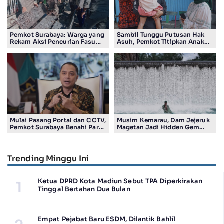
Pemkot Surabaya: Warga yang
Sambil Tunggu Putusan Hak
Rekam Aksi Pencurian Fasum
Asuh, Pemkot Titipkan Anak
Bakal Dapat Insentif Rp300
Pasutri Viral ke Rumah
Ribu
Aman Kota Surabaya
Mulai Pasang Portal dan CCTV,
Musim Kemarau, Dam Jejeruk
Pemkot Surabaya Benahi Parkir
Magetan Jadi Hidden Gem
Makam Keputih
Gratis Bernuansa Alam
Trending Minggu Ini
Ketua DPRD Kota Madiun Sebut TPA Diperkirakan
1
Tinggal Bertahan Dua Bulan
Empat Pejabat Baru ESDM, Dilantik Bahlil