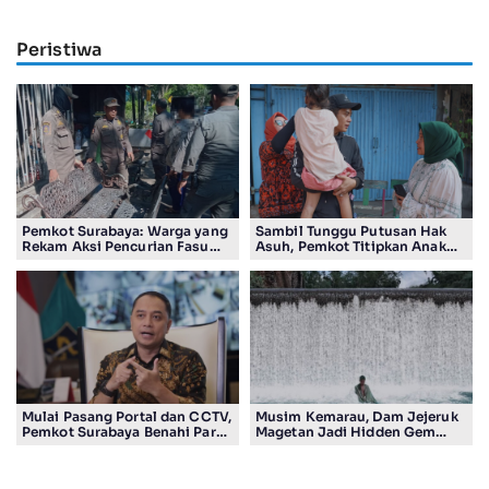
Peristiwa
Pemkot Surabaya: Warga yang
Sambil Tunggu Putusan Hak
Rekam Aksi Pencurian Fasum
Asuh, Pemkot Titipkan Anak
Bakal Dapat Insentif Rp300
Pasutri Viral ke Rumah
Ribu
Aman Kota Surabaya
Mulai Pasang Portal dan CCTV,
Musim Kemarau, Dam Jejeruk
Pemkot Surabaya Benahi Parkir
Magetan Jadi Hidden Gem
Makam Keputih
Gratis Bernuansa Alam