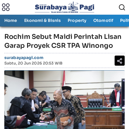
Home
Ekonomi & Bisnis
Property
Otomotif
Poli
‎Rochim Sebut Maidi Perintah Lisan
Garap Proyek CSR TPA Winongo ‎
surabayapagi.com
Sabtu, 20 Jun 2026 20:53 WIB