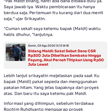
‎“Pak Maidi bilang, nanti ada dana dibawa dulu ya.
Saya jawab iya. Waktu pembicaraan itu hanya
berdua saja. Pertemuan itu kurang dari dua menit
saja,” ujar Srikayatin.
‎"Cuman sekali saya ketemu bapak (Maidi) waktu
habis dhuhur, "lanjutnya.
Senin, 03 Agu 2026 13:12 WIB
Sidang Maidi: Saksi Sebut Dana CSR
Rp300 Juta Dibelikan Sembako hingga
Payung, Akui Pernah Titipkan Uang Rp50
Juta Lewat
‎Lebih lanjut srikayatin mejelaskan pada saat itu
bapak (Maidi) pakai sepeda dan menggunakan
pakaian hitam. Yang jelas bapaknya dari proyek
atas. Dan baru itu saya ketemu pak Maidi.
‎Informasi yang dihimpun, sebelum terdakwa
Rochim Ruhdiyanto menggarap proyek