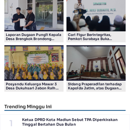
Laporan Dugaan Pungli Kepala
Cari Figur Berintegritas,
Desa Brengkok Brondong
Pemkot Surabaya Buka
Resmi Diterima Kejari
Pendaftaran Calon Pimpinan
Lamongan
BAZNAS Periode 2026–2031
Posyandu Keluarga Mawar 3
Sidang Praperadilan terhadap
Desa Dukuhsari Jabon Raih
Kapolda Jatim, atas Dugaan
Juara Harapan 1 Lomba
Salah Tahan Pimred Surabaya
Posyandu Berprestasi Tingkat
Pagi Raditya M. Khadaffi
Jawa Timur 2026
Trending Minggu Ini
Ketua DPRD Kota Madiun Sebut TPA Diperkirakan
1
Tinggal Bertahan Dua Bulan