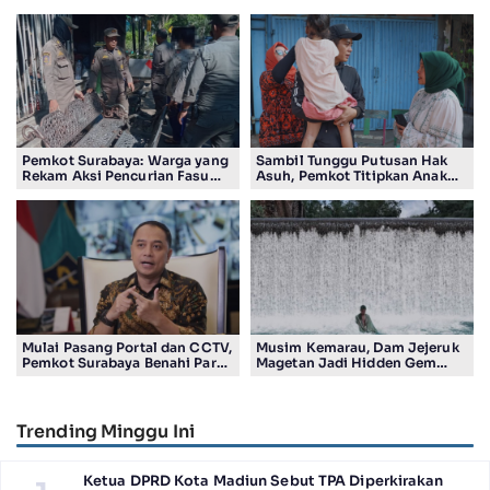
Pemkot Surabaya: Warga yang
Sambil Tunggu Putusan Hak
Rekam Aksi Pencurian Fasum
Asuh, Pemkot Titipkan Anak
Bakal Dapat Insentif Rp300
Pasutri Viral ke Rumah
Ribu
Aman Kota Surabaya
Mulai Pasang Portal dan CCTV,
Musim Kemarau, Dam Jejeruk
Pemkot Surabaya Benahi Parkir
Magetan Jadi Hidden Gem
Makam Keputih
Gratis Bernuansa Alam
Trending Minggu Ini
Ketua DPRD Kota Madiun Sebut TPA Diperkirakan