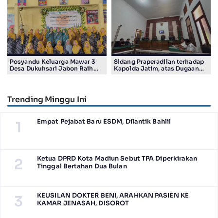
Posyandu Keluarga Mawar 3
Sidang Praperadilan terhadap
Desa Dukuhsari Jabon Raih
Kapolda Jatim, atas Dugaan
Juara Harapan 1 Lomba
Salah Tahan Pimred Surabaya
Posyandu Berprestasi Tingkat
Pagi Raditya M. Khadaffi
Jawa Timur 2026
Trending Minggu Ini
Empat Pejabat Baru ESDM, Dilantik Bahlil
1
Ketua DPRD Kota Madiun Sebut TPA Diperkirakan
2
Tinggal Bertahan Dua Bulan
KEUSILAN DOKTER BENI, ARAHKAN PASIEN KE
3
KAMAR JENASAH, DISOROT