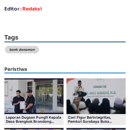
Editor :
Redaksi
Tags
bank danamon
Peristiwa
Laporan Dugaan Pungli Kepala
Cari Figur Berintegritas,
Desa Brengkok Brondong
Pemkot Surabaya Buka
Resmi Diterima Kejari
Pendaftaran Calon Pimpinan
Lamongan
BAZNAS Periode 2026–2031