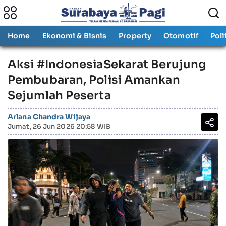
Home
Ekonomi & Bisnis
Property
Otomotif
Poli
Aksi #IndonesiaSekarat Berujung
Pembubaran, Polisi Amankan
Sejumlah Peserta
Arlana Chandra Wijaya
Jumat, 26 Jun 2026 20:58 WIB