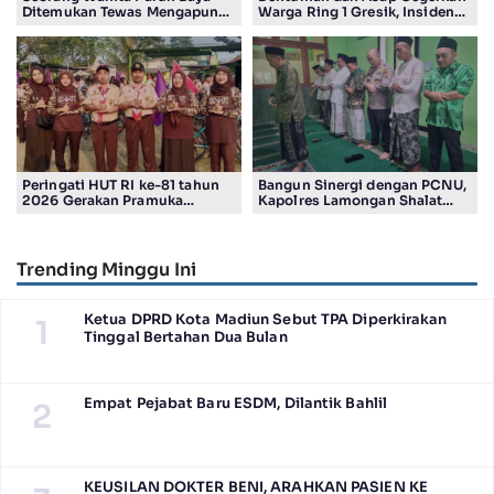
Ditemukan Tewas Mengapung
Warga Ring 1 Gresik, Insiden
di Kolam Ikan Koi
Diduga Terjadi di Smelter PT
Smelting
Peringati HUT RI ke-81 tahun
Bangun Sinergi dengan PCNU,
2026 Gerakan Pramuka
Kapolres Lamongan Shalat
Kwartir Ranting Jabon, Gelar
Ashar Berjamaah Bersama
RALLY HIKING, Trophy bergilir
Pengurus
Camat Jabon
Trending Minggu Ini
Ketua DPRD Kota Madiun Sebut TPA Diperkirakan
1
Tinggal Bertahan Dua Bulan
Empat Pejabat Baru ESDM, Dilantik Bahlil
2
KEUSILAN DOKTER BENI, ARAHKAN PASIEN KE