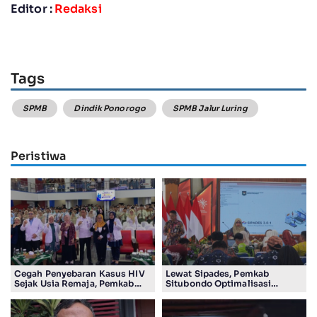
Editor :
Redaksi
Tags
SPMB
Dindik Ponorogo
SPMB Jalur Luring
Peristiwa
Cegah Penyebaran Kasus HIV
Lewat Sipades, Pemkab
Sejak Usia Remaja, Pemkab
Situbondo Optimalisasi
Sidoarjo Gencarkan Edukasi
Pengelolaan Aset di 132 Desa
Pelajar