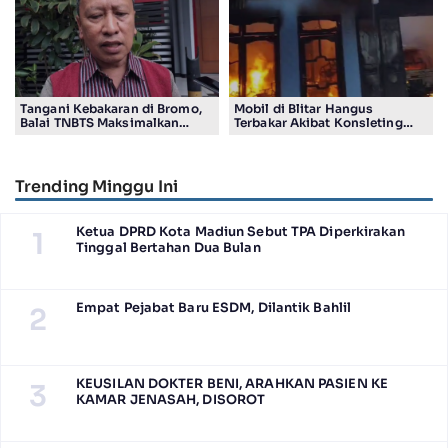
Tangani Kebakaran di Bromo,
Mobil di Blitar Hangus
Balai TNBTS Maksimalkan
Terbakar Akibat Konsleting
‘Drone Water Spray’
Listrik, Kerugian Capai Rp200
Juta Lebih
Trending Minggu Ini
Ketua DPRD Kota Madiun Sebut TPA Diperkirakan
1
Tinggal Bertahan Dua Bulan
Empat Pejabat Baru ESDM, Dilantik Bahlil
2
KEUSILAN DOKTER BENI, ARAHKAN PASIEN KE
3
KAMAR JENASAH, DISOROT